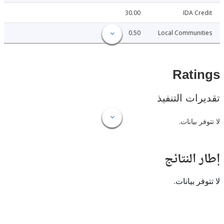
30.00
IDA C
0.50
Local Communi
Rat
ات التنفيذ
 بيانات.
النتائج
 بيانات.