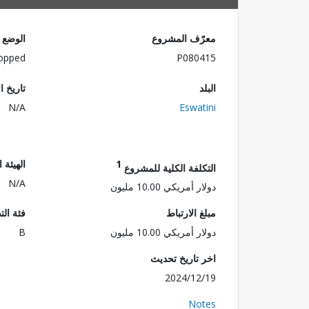
معرّف المشروع
الوضع
opped
P080415
البلد
تاريخ ا
N/A
Eswatini
1
الهيئة 
التكلفة الكلية للمشروع
N/A
دولار أمريكي 10.00 مليون
مبلغ الارتباط
فئة الت
دولار أمريكي 10.00 مليون
B
اخر تاريخ تحديث
2024/12/19
Notes