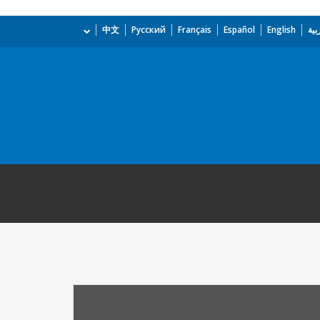
بية
English
Español
Français
Русский
中文