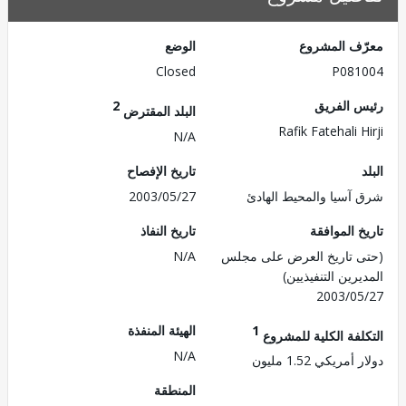
ف المشروع
الوضع
Closed
P081
 الفريق
2
البلد المقترض
Rafik Fatehali 
N/A
تاريخ الإفصاح
آسيا والمحيط الهادئ
2003/05/27
 الموافقة
تاريخ النفاذ
 تاريخ العرض على مجلس
N/A
رين التنفيذيين)
2003/0
1
الهيئة المنفذة
لفة الكلية للمشروع
N/A
مريكي 1.52 مليون
المنطقة