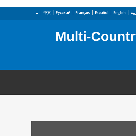
بية
English
Español
Français
Русский
中文
Multi-Countr