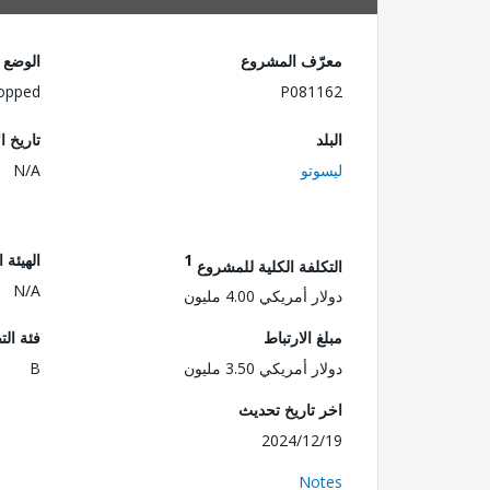
معرّف المشروع
الوضع
opped
P081162
البلد
تاريخ ا
ليسوتو
N/A
1
الهيئة 
التكلفة الكلية للمشروع
N/A
دولار أمريكي 4.00 مليون
مبلغ الارتباط
فئة الت
دولار أمريكي 3.50 مليون
B
اخر تاريخ تحديث
2024/12/19
Notes