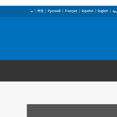
بية
English
Español
Français
Русский
中文