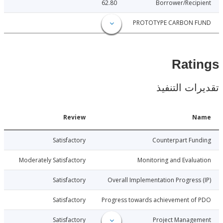
62.80
Borrower/Reci
3.15
PROTOTYPE CARBON 
Rat
ات التنفيذ
Date
Review
N
012-11-17
Satisfactory
Counterpart Fu
012-11-17
Moderately Satisfactory
Monitoring and Evalu
012-11-17
Satisfactory
Overall Implementation Progress
012-11-17
Satisfactory
Progress towards achievement of
012-11-17
Satisfactory
Project Manage