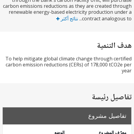
through the Bank's carbon Facility Unit, will pu
carbon emissions reductions as they are created t
renewable energy-based electricity production u
contract analogous
نتائج أكثر
التنمية
To help mitigate global climate change through cer
carbon emission reductions (CERs) of 178,000 tCO
يل رئيسة
صيل مشروع
ف المشروع
الوضع