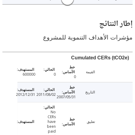
النتائج
ت الأهداف التنموية للمشروع
Cumulated CERs (tC
القيمة
600000
0
0
التاريخ
2012/12/31
2011/08/02
2007/05/31
No
CERs
تعليق
have
been
paid