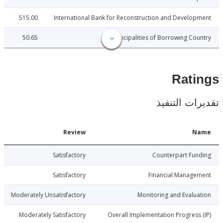
515.00
International Bank for Reconstruction and Develo
50.65
Municipalities of Borrowing Co
Rat
ات التنفيذ
Date
Review
N
6-11-28
Satisfactory
Counterpart Fu
6-11-28
Satisfactory
Financial Manage
6-11-28
Moderately Unsatisfactory
Monitoring and Evalu
6-11-28
Moderately Satisfactory
Overall Implementation Progress