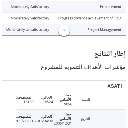
6-11-28
Moderately Satisfactory
Procure
6-11-28
Moderately Satisfactory
Progress towards achievement of
6-11-28
Moderately Unsatisfactory
Project Manage
النتائج
ت الأهداف التنموية للمشروع
AS
القيمة
18109
18524
9056
التاريخ
2012/12/31
2016/04/30
2006/12/31