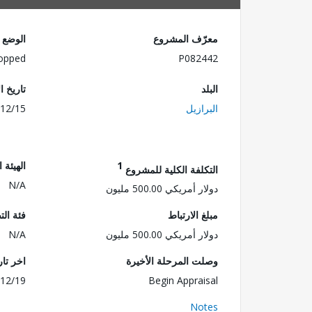
معرّف المشروع
الوضع
opped
P082442
البلد
تاريخ ا
البرازيل
12/15
1
الهيئة 
التكلفة الكلية للمشروع
N/A
دولار أمريكي 500.00 مليون
مبلغ الارتباط
فئة الت
دولار أمريكي 500.00 مليون
N/A
وصلت المرحلة الأخيرة
اخر تا
12/19
Begin Appraisal
Notes