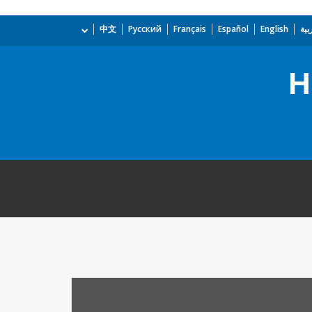
بية
English
Español
Français
Русский
中文
H