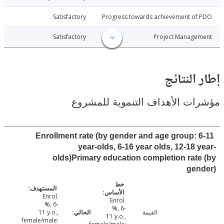
010-09-23
Satisfactory
Progress towards achievement of
010-09-23
Satisfactory
Project Manage
النتائج
ت الأهداف التنموية للمشروع
Enrollment rate (by gender and age group: 
year-olds, 6-16 year olds, 12-18 
olds)Primary education completion rat
gen
Enrol.
Enrol.
%, 6-
%, 6-
القيمة
11 y.o.,
11 y.o.,
female/male: