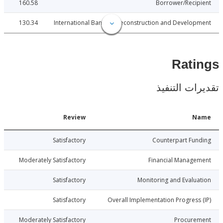
160.58
Borrower/Reci
130.34
International Bank for Reconstruction and Develo
Rat
ات التنفيذ
Date
Review
N
010-09-23
Satisfactory
Counterpart Fu
010-09-23
Moderately Satisfactory
Financial Manage
010-09-23
Satisfactory
Monitoring and Evalu
010-09-23
Satisfactory
Overall Implementation Progress
010-09-23
Moderately Satisfactory
Procure