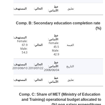
تعليق
Comp. B: Secondary education completion 
Female:
Female:
القيمة
67.9
45.5
Male:
Male:
54.3
42.9
التاريخ
2010/06/10
2010/07/22
2008/06/04
تعليق
Comp. C: Share of MET (Ministry of Educa
and Training) operational budget allocat
non salary expenditure