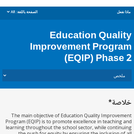
ل
الصفحة باللغة:
AR
dropdown
Education Qual
Improvement Prog
(EQIP) Phas
ة*
The main objective of Education Quality Impro
Program (EQIP) is to promote excellence in teachi
learning throughout the school sector, while cont
the push for equity by ensuring the inclusion 