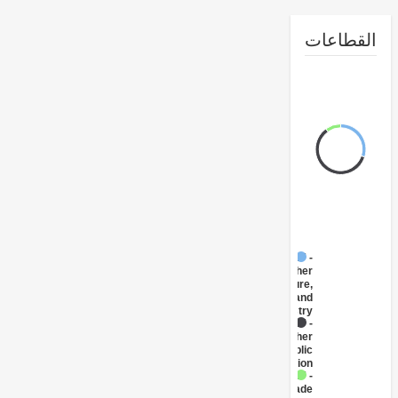
طاعات
FY17 -
Other
Agriculture,
Fishing and
Forestry
FY17 -
Other
Public
Administration
FY17 -
Trade