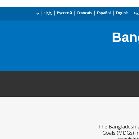
بية
English
Español
Français
Русский
中文
Ban
The Bangladesh w
Goals (MDGs) in 