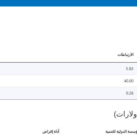
الارتباطات
5.83
40.00
9.28
ولارات)
ؤسسة الدولية للتنمية
أداة إقراض