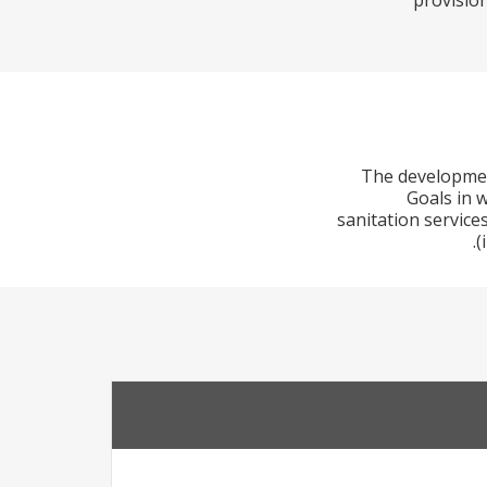
provisio
The development
Goals in w
sanitation service
(