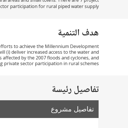
ral areas and small towns. There are 7 project
 participation for rural piped water supply...
هدف التنمية
 efforts to achieve the Millennium Development
ill (i) deliver increased access to the water and
as affected by the 2007 floods and cyclones, and
g private sector participation in rural schemes.
تفاصيل رئيسة
تفاصيل مشروع