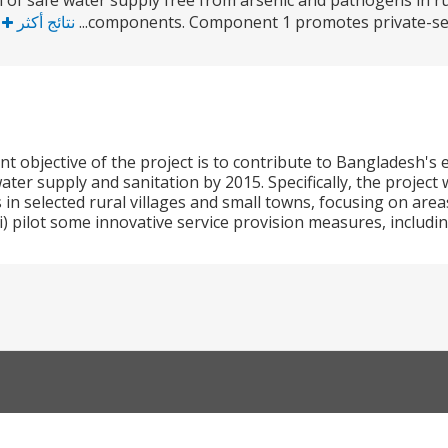
n of safe water supply free from arsenic and pathogens in ru
components. Component 1 promotes private-sector
نتائج أكثر
 objective of the project is to contribute to Bangladesh's
ater supply and sanitation by 2015. Specifically, the project w
s in selected rural villages and small towns, focusing on are
ii) pilot some innovative service provision measures, includin