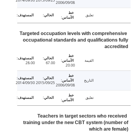
2014/09/30
2015/09/25
2006/09/08
تعليق
Targeted occupation levels with comprehen
occupational standards and qualifications 
accre
القيمة
28.00
67.00
20.00
التاريخ
2014/09/30
2015/09/25
2006/09/08
تعليق
Teachers in target sectors who rece
training under the new CBT system (numb
which are fe