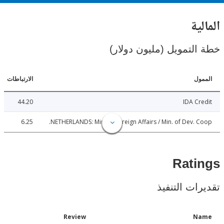
ية
لتمويل (مليون دولار)
ل
الارتباطات
44.20
IDA C
6.25
NETHERLANDS: Min. of Foreign Affairs / Min. of Dev. 
Rat
ات التنفيذ
Date
Review
N