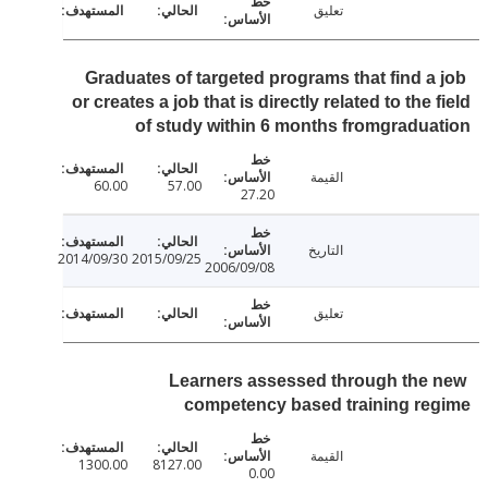
تعليق
Graduates of targeted programs that find a
or creates a job that is directly related to the 
of study within 6 months fromgradu
القيمة
60.00
57.00
27.20
التاريخ
2014/09/30
2015/09/25
2006/09/08
تعليق
Learners assessed through the
competency based training r
القيمة
1300.00
8127.00
0.00