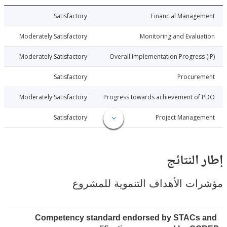
015-09-29
Satisfactory
Financial Manage
015-09-29
Moderately Satisfactory
Monitoring and Evalu
015-09-29
Moderately Satisfactory
Overall Implementation Progress
015-09-29
Satisfactory
Procure
015-09-29
Moderately Satisfactory
Progress towards achievement of
015-09-29
Satisfactory
Project Manage
النتائج
ت الأهداف التنموية للمشروع
Competency standard endorsed by STACs