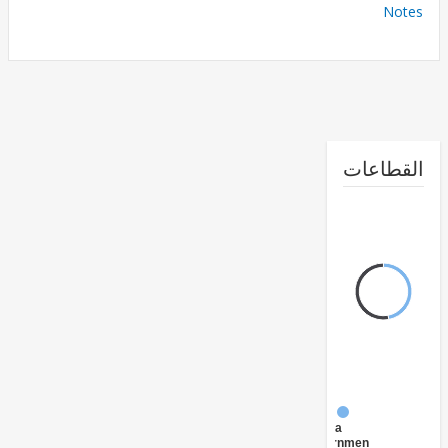
No
طاعات
FY17 -
Central