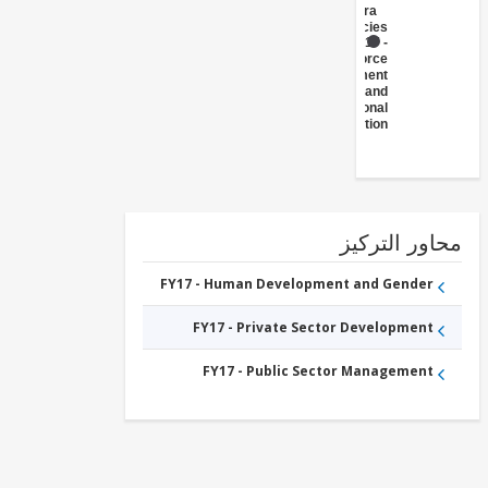
Government
(Central
Agencies
)
FY17 -
Workforce
Development
and
Vocational
Education
ور التركيز
FY17 - Human Development and Gender
FY17 - Private Sector Development
FY17 - Public Sector Management