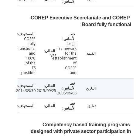
COREP Executive Secretariate and C
Board fully funct
COREP
fully
Legal
functional
framework
القيمة
for the
and
YES
100%
establishment
of the
of
ES
COREP
position
and
التاريخ
2014/09/30
2015/09/25
2006/09/08
تعليق
Competency based training prog
designed with private sector participati