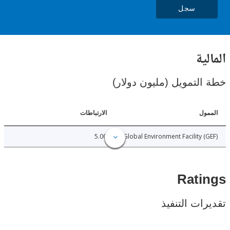
سجل
ية
لتمويل (مليون دولار)
ل
الارتباطات
5.00
Global Environment Facility 
Rat
ات التنفيذ