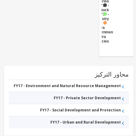
Fisheries
FY17 -
Livestock
FY17 -
Forestry
FY17 -
Central
Government
(Central
Agencies
)
ور التركيز
FY17 - Environment and Natural Resource Management
FY17 - Private Sector Development
FY17 - Social Development and Protection
FY17 - Urban and Rural Development