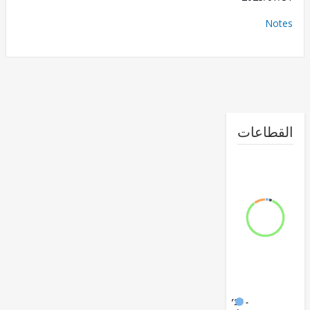
No
طاعات
FY17 -