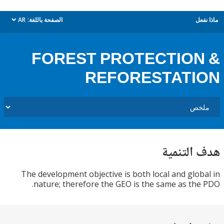
ل
الصفحة باللغة:
AR
dropdown
FOREST PROTECTIO
REFORESTATI
التنمية
The development objective is both local and glo
nature; therefore the GEO is the same as th