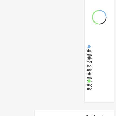
FY17 -
Banking
Institutions
FY17 -
Other
Non-
bank
Financial
Institutions
FY17 -
Housing
Construction