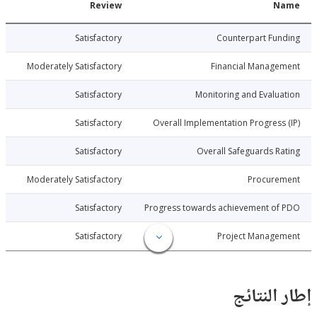
Date
Review
N
007-06-25
Satisfactory
Counterpart Fu
007-06-25
Moderately Satisfactory
Financial Manage
007-06-25
Satisfactory
Monitoring and Evalu
007-06-25
Satisfactory
Overall Implementation Progress
007-06-25
Satisfactory
Overall Safeguards R
007-06-25
Moderately Satisfactory
Procure
007-06-25
Satisfactory
Progress towards achievement of
007-06-25
Satisfactory
Project Manage
النتائج