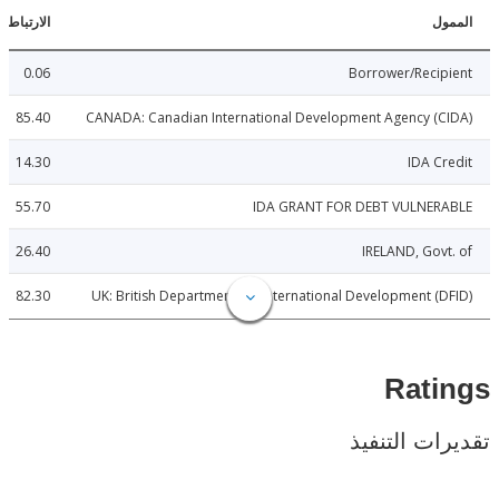
ل
الارتباطات
0.06
Borrower/Reci
85.40
CANADA: Canadian International Development Agency (
14.30
IDA C
55.70
IDA GRANT FOR DEBT VULNER
26.40
IRELAND, Gov
82.30
UK: British Department for International Development (
Rat
ات التنفيذ