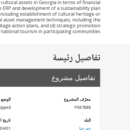
ltural assets in Georgia in terms of financial
he ERP and development of a sustainability plan
 including establishment of cultural heritage or
ral asset management techniques, including the
age action plans, and (d) strategic promotion
ernational tourism in participating communities.
تفاصيل رئيسة
تفاصيل مشروع
معرّف المشروع
الوضع
opped
P087888
البلد
تاريخ ا
جورجيا
04/01