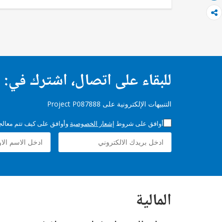
للبقاء على اتصال، اشترك في:
التنبيهات الإلكترونية على Project P087888
أوافق على شروط
إشعار الخصوصية
وأوافق على كيف تتم معالجة 
المالية