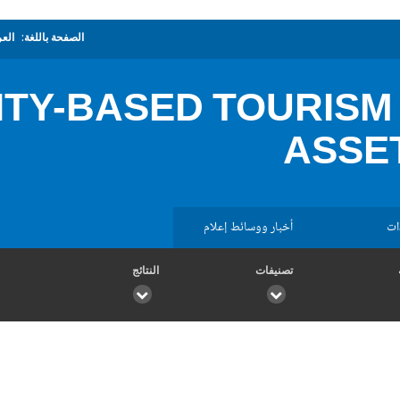
الصفحة باللغة:
العر
TY-BASED TOURISM
ASSE
ات
أخبار ووسائط إعلام
تصنيفات
النتائج