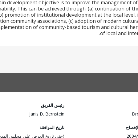
in development objective is to improve the management of cu
nability. This can be achieved through: (a) continuation of t
b) promotion of institutional development at the local level,
ation community associations, (c) adoption of modern cultu
lementation of community-based tourism and cultural herit
of local and int
رئيس الفريق
Janis D. Bernstein
Dr
لإفصاح
تاريخ الموافقة
2004/
(حتى تاريخ العرض على مجلس المدي