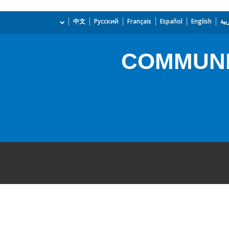
بية
English
Español
Français
Русский
中文
COMMUNI