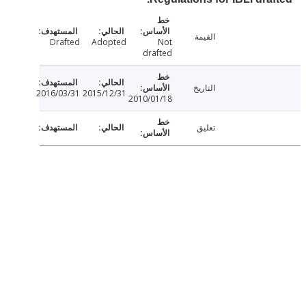
القيمة
Drafted
Adopted
Not
drafted
التاريخ
2016/03/31
2015/12/31
2010/01/18
تعليق