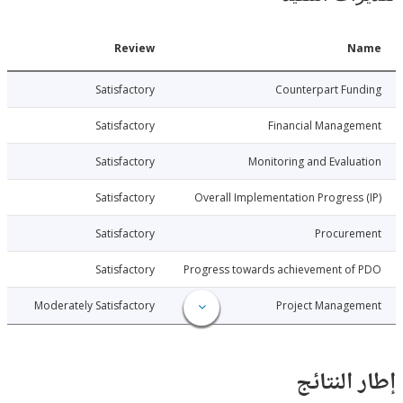
Date
Review
N
016-03-22
Satisfactory
Counterpart Fu
016-03-22
Satisfactory
Financial Manage
016-03-22
Satisfactory
Monitoring and Evalu
016-03-22
Satisfactory
Overall Implementation Progress
016-03-22
Satisfactory
Procure
016-03-22
Satisfactory
Progress towards achievement of
016-03-22
Moderately Satisfactory
Project Manage
النتائج