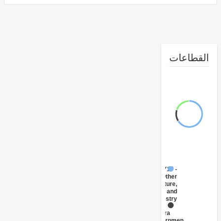
طاعات
FY17 -
Other
Agriculture,
Fishing and
Forestry
FY17 -
Central