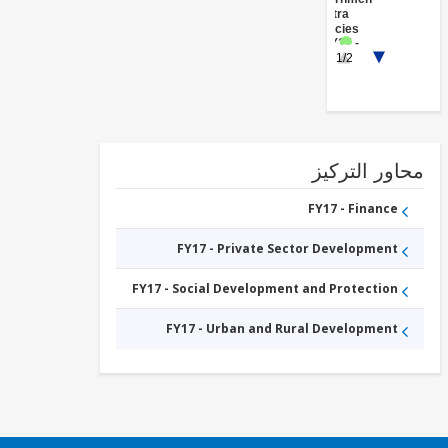
Government
(Central
Agencies
)
FY17 -
1/2
Insurance
and
Pension
ور التركيز
FY17 - Finance
FY17 - Private Sector Development
FY17 - Social Development and Protection
FY17 - Urban and Rural Development