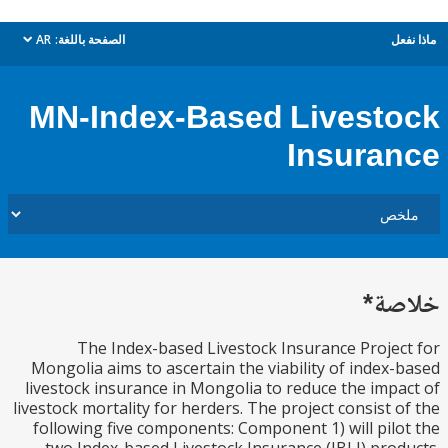
ل
الصفحة باللغة:
AR
dropdown
MN-Index-Based Livest
Insura
ة*
The Index-based Livestock Insurance Proje
Mongolia aims to ascertain the viability of index
livestock insurance in Mongolia to reduce the imp
livestock mortality for herders. The project consist 
following five components: Component 1) will pil