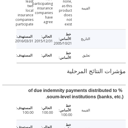
least
none,
participating
two
as this
القيمة
insurance
local
product
companies
insurance
does
have
companies
not
agree
participate
exist
التاريخ
2016/03/31
2015/12/31
2005/10/21
تعليق
ت النتائج المرحلية
% of due indemnity payments distributed 
soum-level institutions (banks, e
القيمة
100.00
100.00
100.00