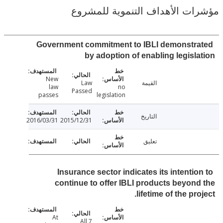
ت الأهداف التنموية للمشروع
Government commitment to IBLI demonstr
by adoption of enabling legisl
New
القيمة
Law
law
no
Passed
passes
legislation
التاريخ
2016/03/31
2015/12/31
تعليق
Insurance sector indicates its intentio
continue to offer IBLI products beyon
lifetime of the pr
At
All 7