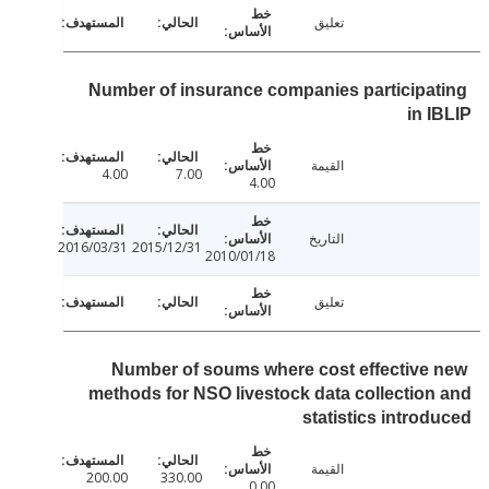
تعليق
Number of insurance companies participa
in 
القيمة
4.00
7.00
4.00
التاريخ
2016/03/31
2015/12/31
2010/01/18
تعليق
Number of soums where cost effective
methods for NSO livestock data collectio
statistics intro
القيمة
200.00
330.00
0.00