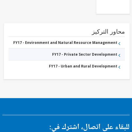
and
Distribution
FY17 -
Other
Energy
and
Extractives
ور التركيز
FY17 - Environment and Natural Resource Management
FY17 - Private Sector Development
FY17 - Urban and Rural Development
ء على اتصال، اشترك في: