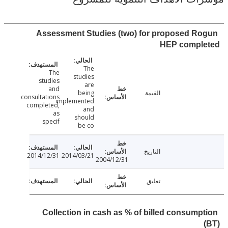
Assessment Studies (two) for proposed R
HEP compl
The
The
studies
studies
are
and
القيمة
being
consultations
implemented
completed,
and
as
should
specif
be co
التاريخ
2014/12/31
2014/03/21
2004/12/31
تعليق
Collection in cash as % of billed consump