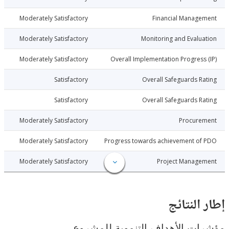
014-12-29
Moderately Satisfactory
Financial Manage
014-12-29
Moderately Satisfactory
Monitoring and Evalu
014-12-29
Moderately Satisfactory
Overall Implementation Progress
014-12-29
Satisfactory
Overall Safeguards R
014-12-29
Satisfactory
Overall Safeguards R
014-12-29
Moderately Satisfactory
Procure
014-12-29
Moderately Satisfactory
Progress towards achievement of
014-12-29
Moderately Satisfactory
Project Manage
النتائج
ت الأهداف التنموية للمشروع