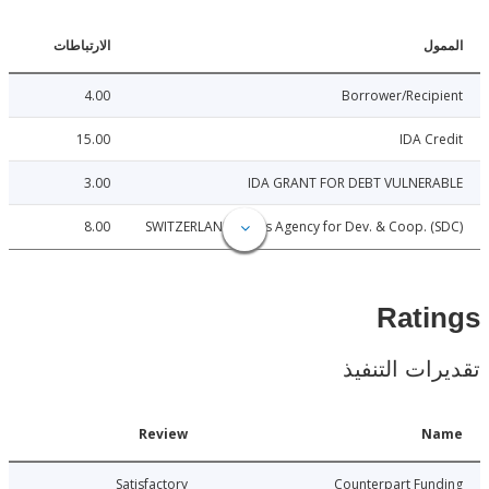
ل
الارتباطات
4.00
Borrower/Reci
15.00
IDA C
3.00
IDA GRANT FOR DEBT VULNER
8.00
SWITZERLAND: Swiss Agency for Dev. & Coop. 
Rat
ات التنفيذ
Date
Review
N
014-12-29
Satisfactory
Counterpart Fu