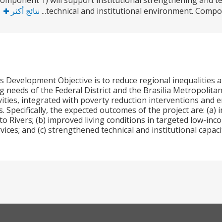
mponent 1) will support institutional strengthening and te
technical and institutional environment. Compone
نتائج أكثر
s Development Objective is to reduce regional inequalities 
 needs of the Federal District and the Brasilia Metropolit
ties, integrated with poverty reduction interventions and en
s. Specifically, the expected outcomes of the project are: (a)
o Rivers; (b) improved living conditions in targeted low-in
ices; and (c) strengthened technical and institutional capaci