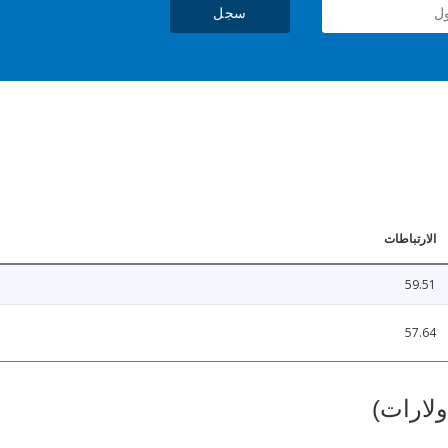
سجل
الارتباطات
59.51
57.64
ولارات)