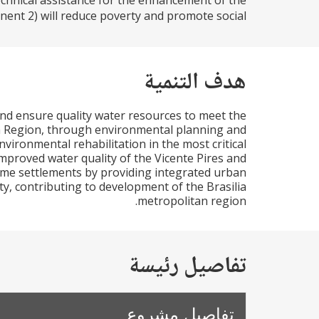
chnical assistance for the enhancement of the
nt 2) will reduce poverty and promote social...
هدف التنمية
and ensure quality water resources to meet the
an Region, through environmental planning and
vironmental rehabilitation in the most critical
 improved water quality of the Vicente Pires and
come settlements by providing integrated urban
ty, contributing to development of the Brasilia
metropolitan region.
تفاصيل رئيسة
تفاصيل مشروع