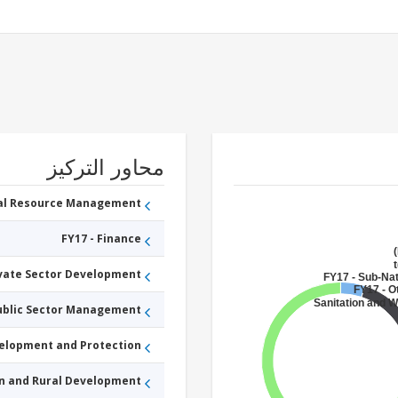
محاور التركيز
ral Resource Management
FY17 - Finance
ivate Sector Development
FY17 - Sub-Na
FY17 - O
Sanitation and
Public Sector Management
velopment and Protection
an and Rural Development