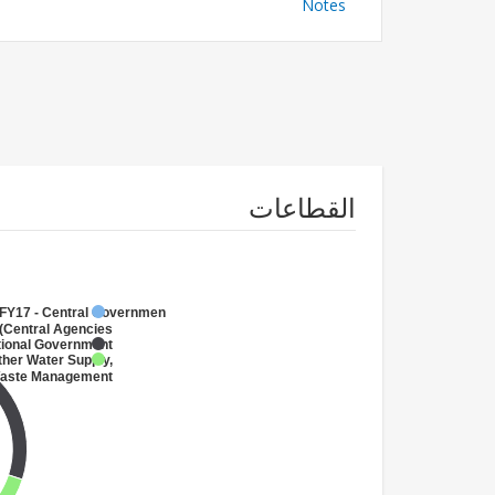
Notes
القطاعات
FY17 - Central Government
(Central Agencies
)
tional Government
ther Water Supply,
 Waste Management