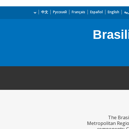
بية
English
Español
Français
Русский
中文
Brasil
The Brasi
Metropolitan Region