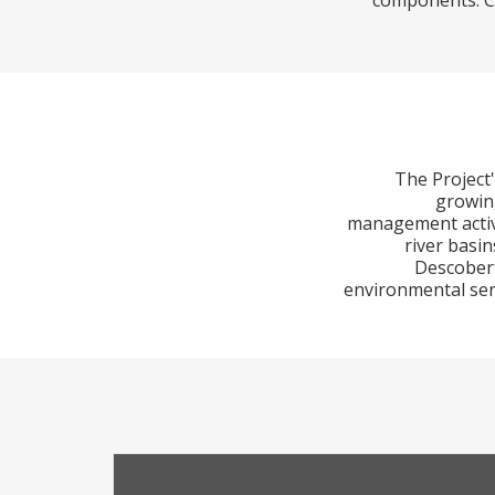
components: Co
The Project'
growing
management activi
river basin
Descobert
environmental serv