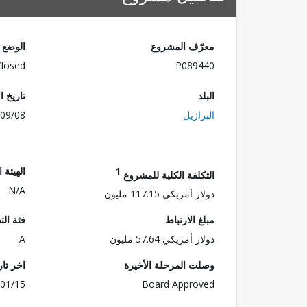
معرّف المشروع
الوضع
Closed
P089440
البلد
تاريخ ا
البرازيل
09/08
1
الهيئة 
التكلفة الكلية للمشروع
N/A
دولار أمريكي 117.15 مليون
مبلغ الارتباط
فئة الت
دولار أمريكي 57.64 مليون
A
وصلت المرحلة الأخيرة
اخر تا
01/15
Board Approved