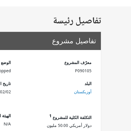
تفاصيل رئيسة
تفاصيل مشروع
معرّف المشروع
الوضع
opped
P090105
البلد
تاريخ ا
أوزبكستان
02/02
1
الهيئة 
التكلفة الكلية للمشروع
N/A
دولار أمريكي 50.00 مليون