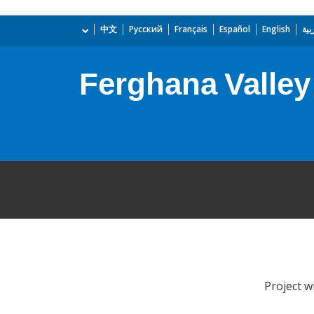
بية
English
Español
Français
Русский
中文
Ferghana Valle
Project w