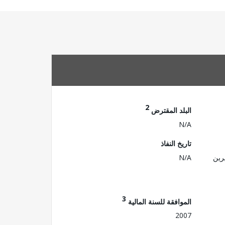
2
البلد المقترض
N/A
تاريخ النفاذ
رين
N/A
3
الموافقة للسنة المالية
2007