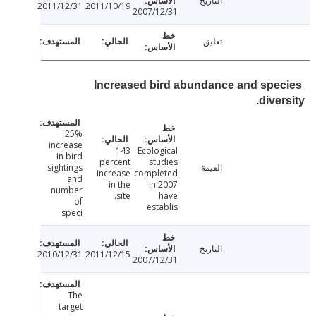
التاريخ
2011/12/31
2011/10/19
2007/12/31
تعليق
Increased bird abundance and spe
dive
25%
increase
143
Ecological
in bird
percent
studies
القيمة
sightings
increase
completed
and
in the
in 2007
number
site.
have
of
establis
speci
التاريخ
2010/12/31
2011/12/15
2007/12/31
The
target