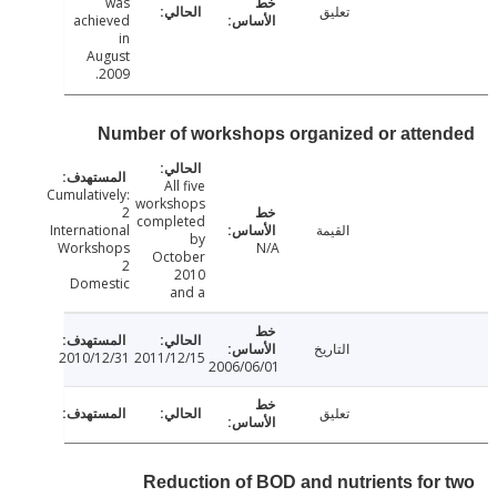
was
تعليق
achieved
in
August
2009.
Number of workshops organized or atte
All five
Cumulatively:
workshops
2
completed
القيمة
International
by
Workshops
N/A
October
2
2010
Domestic
and a
التاريخ
2010/12/31
2011/12/15
2006/06/01
تعليق
Reduction of BOD and nutrients for