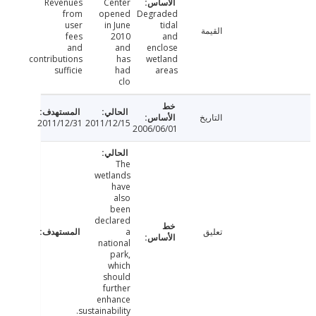
Revenues
Center
from
opened
Degraded
user
in June
tidal
القيمة
fees
2010
and
and
and
enclose
contributions
has
wetland
sufficie
had
areas
clo
التاريخ
2011/12/31
2011/12/15
2006/06/01
The
wetlands
have
also
been
declared
تعليق
a
national
park,
which
should
further
enhance
sustainability.