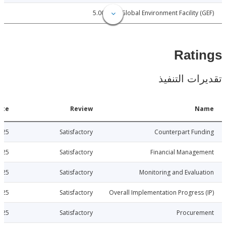
5.00
Global Environment Facility 
Rat
ات التنفيذ
Date
Review
N
2011-12-25
Satisfactory
Counterpart Fu
2011-12-25
Satisfactory
Financial Manage
2011-12-25
Satisfactory
Monitoring and Evalu
2011-12-25
Satisfactory
Overall Implementation Progress
2011-12-25
Satisfactory
Procure