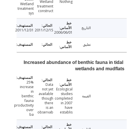
Wetland
Nothing
Wetland
treatment
treatment
construct
sys
التاريخ
2011/12/31
2011/12/15
2006/06/01
تعليق
Increased abundance of benthic fauna in t
wetlands and mud
25%
Data
increase
not yet
Ecological
in
available
studies
القيمة
benthic
though
completed
fauna
there
in 2007
productivity
is an
have
over
observab
establis
ba