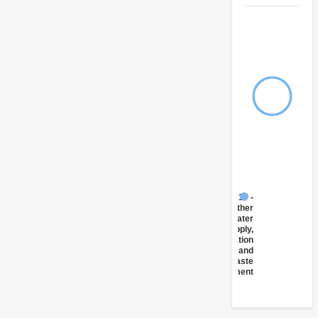
FY17 -
Other
Water
Supply,
Sanitation
and
Waste
Management