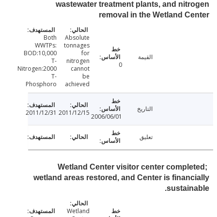
wastewater treatment plants, and nit
removal in the Wetland C
Both
Absolute
WWTPs:
tonnages
BOD:10,000
for
القيمة
T-
nitrogen
0
Nitrogen:2000
cannot
T-
be
Phosphoro
achieved
التاريخ
2011/12/31
2011/12/15
2006/06/01
تعليق
Wetland Center visitor center comple
wetland areas restored, and Center is financ
sustain
Wetland