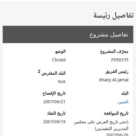
يل رئيسة
صيل مشروع
ف المشروع
الوضع
Closed
P090
 الفريق
2
البلد المقترض
Khairy Al-J
N/A
تاريخ الإفصاح
ن
2007/06/21
 الموافقة
تاريخ النفاذ
 تاريخ العرض على مجلس
2007/09/19
رين التنفيذيين)
2007/0