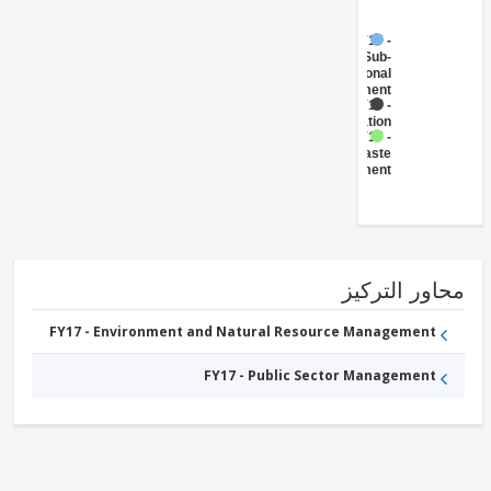
FY17 -
Sub-
National
Government
FY17 -
Sanitation
FY17 -
Waste
Management
ور التركيز
FY17 - Environment and Natural Resource Management
FY17 - Public Sector Management