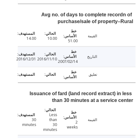
Avg no. of days to complete record
purchase/sale of property–
القيمة
14.00
10.00
51.00
التاريخ
2016/12/31
2016/11/10
2007/02/14
تعليق
Issuance of fard (land record extract) in
than 30 minutes at a service c
Less
القيمة
than
30
2
minutes
30
weeks
minutes