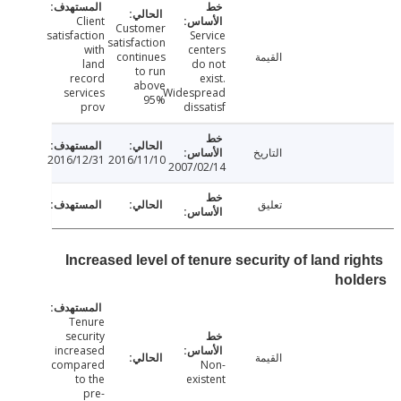
Client
Customer
satisfaction
Service
satisfaction
with
centers
القيمة
continues
land
do not
to run
record
exist.
above
services
Widespread
95%
prov
dissatisf
التاريخ
2016/12/31
2016/11/10
2007/02/14
تعليق
Increased level of tenure security of land r
hol
Tenure
security
increased
القيمة
compared
Non-
to the
existent
pre-