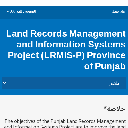
ل
الصفحة باللغة:
AR
dropdown
Land Records Managem
and Information Syst
Project (LRMIS-P) Provi
of Pun
ة*
The objectives of the Punjab Land Records Mana
and Information Systems Project are to improve th