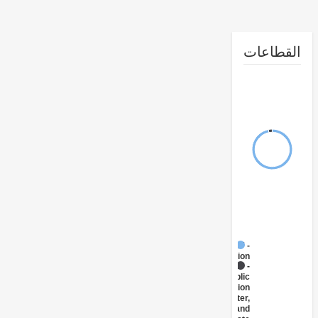
طاعات
FY17 -
Sanitation
FY17 -
Public
Administration
- Water,
Sanitation and