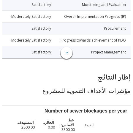
017-05-30
Satisfactory
Monitoring and Evalu
017-05-30
Moderately Satisfactory
Overall Implementation Progress
017-05-30
Satisfactory
Procure
017-05-30
Moderately Satisfactory
Progress towards achievement of
017-05-30
Satisfactory
Project Manage
النتائج
ت الأهداف التنموية للمشروع
Number of sewer blockages per 
القيمة
2800.00
0.00
3300.00