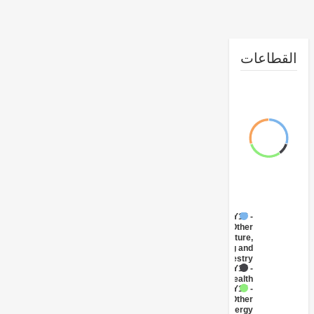
طاعات
FY17 -
Other
Agriculture,
Fishing and
Forestry
FY17 -
Health
FY17 -
Other
Energy