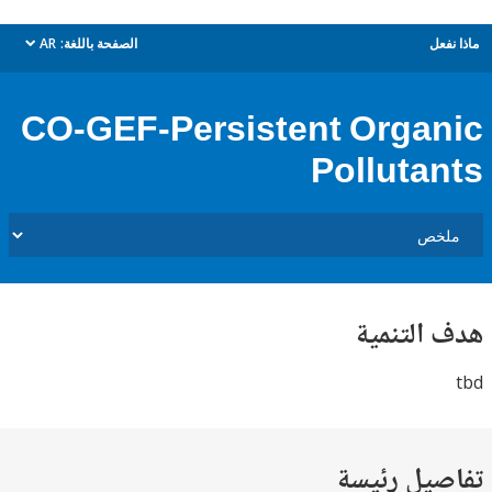
ل
الصفحة باللغة:
AR
dropdown
CO-GEF-Persistent Orga
Polluta
التنمية
يل رئيسة