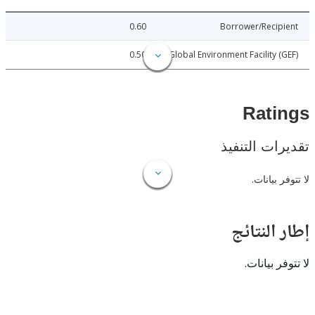
0.60
Borrower/Reci
0.50
Global Environment Facility 
Rat
ات التنفيذ
 بيانات.
النتائج
 بيانات.