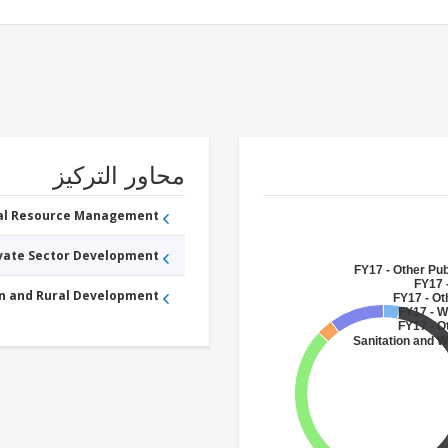
محاور التركيز
ral Resource Management
ivate Sector Development
FY17 - Other Pub
FY17 -
an and Rural Development
FY17 - Ot
FY17 - 
FY17 - O
Sanitation and