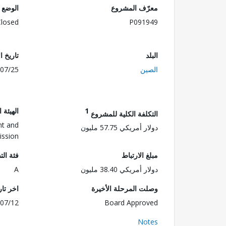
معرّف المشروع
الوضع
Closed
P091949
البلد
تاريخ ا
الصين
07/25
1
الهيئة 
التكلفة الكلية للمشروع
nt and
دولار أمريكي 57.75 مليون
ssion
مبلغ الارتباط
فئة الت
دولار أمريكي 38.40 مليون
A
وصلت المرحلة الأخيرة
اخر تا
07/12
Board Approved
Notes