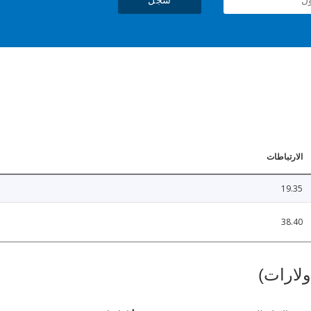
الارتباطات
19.35
38.40
ولارات)