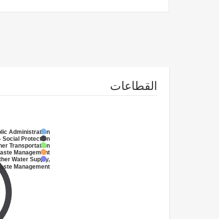
القطاعات
lic Administration
 Social Protection
her Transportation
Waste Management
ther Water Supply,
 Waste Management