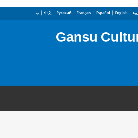
بية
English
Español
Français
Русский
中文
Gansu Cultur