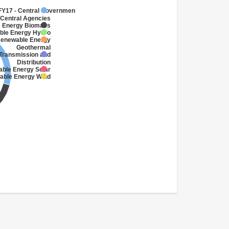
Y17 - Central Government
(Central Agencies
)
e Energy Biomass
ble Energy Hydro
Renewable Energy
Geothermal
 Transmission and
Distribution
able Energy Solar
able Energy Wind