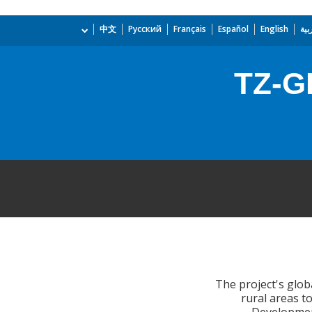
بية
English
Español
Français
Русский
中文
TZ-G
The project's glob
rural areas t