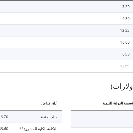
3.20
6.80
13.55
16.00
6.50
13.55
ولارات)
ؤسسة الدولية للتنمية
أداة إقراض
مبلغ المنحة
9.70
التكلفة الكلية للمشروع**
59.60