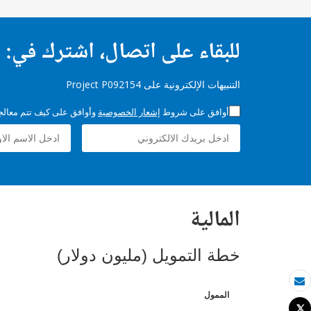
للبقاء على اتصال، اشترك في:
التنبيهات الإلكترونية على Project P092154
أوافق على شروط
إشعار الخصوصية
وأوافق على كيف تتم معالجة 
المالية
خطة التمويل (مليون دولار)
بريد الكتروني
الممول
Tweet