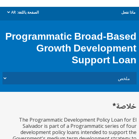
ل
الصفحة باللغة:
AR
dropdown
Programmatic Broad-Ba
Growth Developm
Support L
ة*
The Programmatic Development Policy Loan 
Salvador is part of a Programmatic series o
development policy loans intended to suppo
Government's medium term development strate