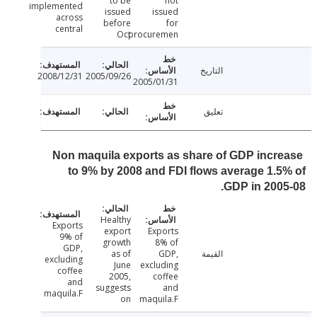
to be
not
implemented
issued
issued
across
before
for
central
Oct
procuremen
التاريخ
2008/12/31
2005/09/26
2005/01/31
تعليق
Non maquila exports as share of GDP incr
to 9% by 2008 and FDI flows average 1.
GDP in 200
Healthy
Exports
export
Exports
9% of
growth
8% of
GDP,
القيمة
GDP,
as of
excluding
June
excluding
coffee
2005,
coffee
and
suggests
and
maquila.F
on
maquila.F