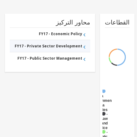
طاعات
محاور التركيز
FY17 - Economic Policy
FY17 - Private Sector Development
FY17 - Public Sector Management
FY17 -
Central
Government
(Central
Agencies
)
FY17 -
Law
and
Justice
FY17 -
Public