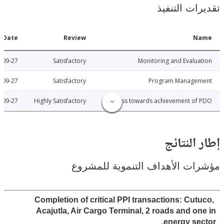
ات التنفيذ
Date
Review
N
2005-09-27
Satisfactory
Monitoring and Evalu
2005-09-27
Satisfactory
Program Manage
2005-09-27
Highly Satisfactory
Progress towards achievement of
النتائج
ت الأهداف التنموية للمشروع
Completion of critical PPI transactions: Cut
Acajutla, Air Cargo Terminal, 2 roads and o
energy se