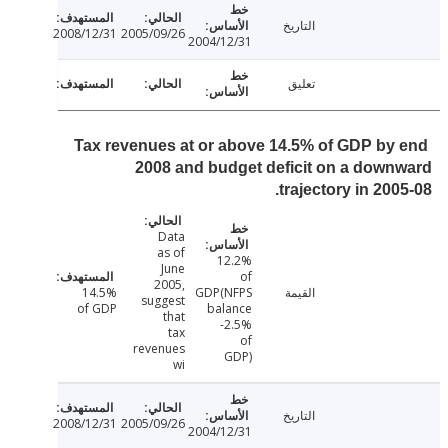
التاريخ
2008/12/31
2005/09/26
2004/12/31
تعليق
Tax revenues at or above 14.5% of GDP by
2008 and budget deficit on a dow
trajectory in 200
Data
as of
12.2%
June
of
2005,
القيمة
GDP(NFPS
14.5%
suggest
of GDP
balance
that
-2.5%
tax
of
revenues
GDP)
wi
التاريخ
2008/12/31
2005/09/26
2004/12/31