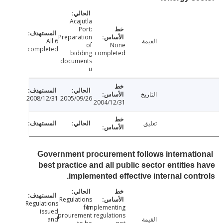
Acajutla
Port:
Preparation
القيمة
All 6
of
None
completed
bidding
completed
documents
u
التاريخ
2008/12/31
2005/09/26
2004/12/31
تعليق
Government procurement follows internati
best practice and all public sector entities
implemented effective internal cont
Regulations
Regulations
for
Implementing
issued
prourement
regulations
القيمة
and