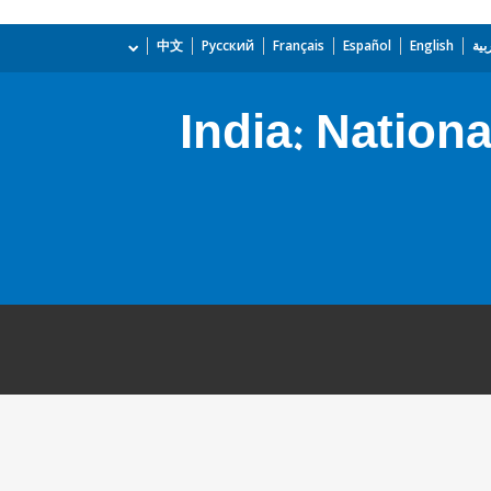
بية
English
Español
Français
Русский
中文
India: Nation