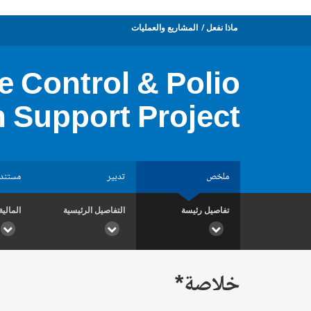
ماذا نفعل
المشاريع والعمليات
e Control & Polio
n Support Project
ملخص
تدبير
مستند
تفاصيل رئيسة
التفاصيل الرئيسية
المالية
خلاصة*