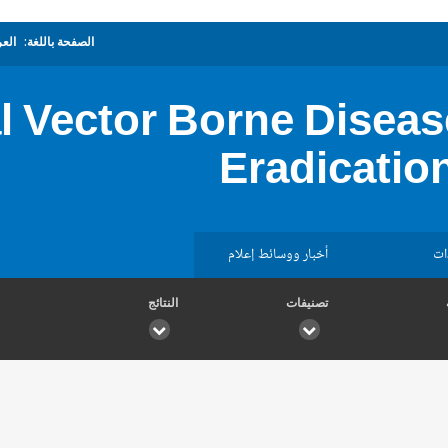
الصفحة باللغة:
العر
al Vector Borne Diseas
Eradicatio
ات
أخبار ووسائط إعلام
تصنيفات
النتائج