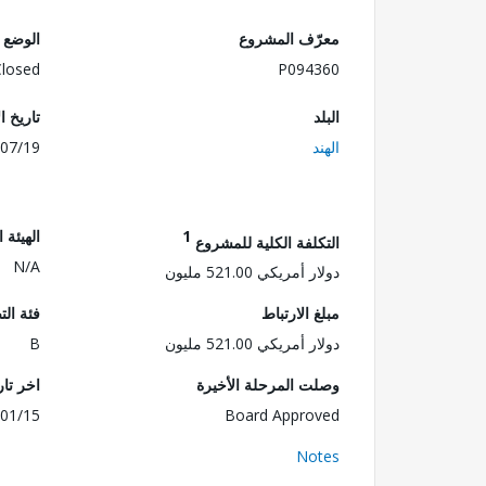
معرّف المشروع
الوضع
Closed
P094360
البلد
تاريخ ا
الهند
07/19
1
الهيئة 
التكلفة الكلية للمشروع
N/A
دولار أمريكي 521.00 مليون
مبلغ الارتباط
فئة الت
دولار أمريكي 521.00 مليون
B
وصلت المرحلة الأخيرة
اخر تا
01/15
Board Approved
Notes