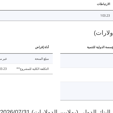
الارتباطات
103.23
ولارات)
ؤسسة الدولية للتنمية
أداة إقراض
مبلغ المنحة
غير مت
التكلفة الكلية للمشروع**
03.23
دولي (بملايين الدولارات) 2026/07/31