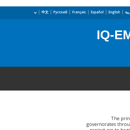
بية
English
Español
Français
Русский
中文
IQ-E
The princ
governorates throug