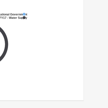
National Government
FY17 - Water Supply