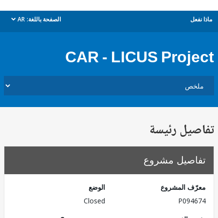
ل
الصفحة باللغة:
AR
dropdown
CAR - LICUS Proj
يل رئيسة
صيل مشروع
ف المشروع
الوضع
Closed
P094