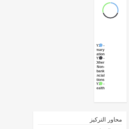
FY17 -
Primary
Education
FY17 -
Other
Non-
bank
Financial
Institutions
FY17 -
Health
ور التركيز