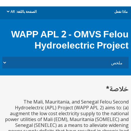
ل
الصفحة باللغة:
AR
dropdown
WAPP APL 2 - OMVS Fe
Hydroelectric Proj
ة*
The Mali, Mauritania, and Senegal Felou 
Hydroelectric (APL) Project (WAPP APL 2) aims t
augment the low cost electricity supply to the na
power utilities of Mali (EDM), Mauritania (SOMELE
Senegal (SENELEC) as a means to alleviate wi