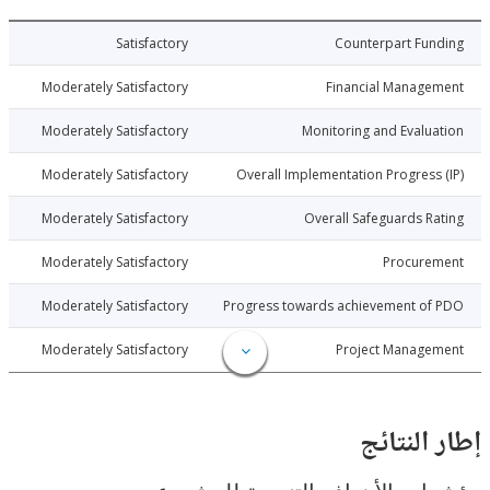
014-12-24
Satisfactory
Counterpart Fu
014-12-24
Moderately Satisfactory
Financial Manage
014-12-24
Moderately Satisfactory
Monitoring and Evalu
014-12-24
Moderately Satisfactory
Overall Implementation Progress
014-12-24
Moderately Satisfactory
Overall Safeguards R
014-12-24
Moderately Satisfactory
Procure
014-12-24
Moderately Satisfactory
Progress towards achievement of
014-12-24
Moderately Satisfactory
Project Manage
النتائج