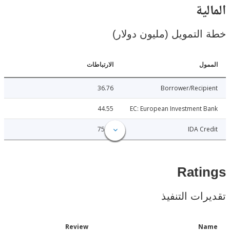
ية
لتمويل (مليون دولار)
ل
الارتباطات
36.76
Borrower/Reci
44.55
EC: European Investment
75.00
IDA C
Rat
ات التنفيذ
Date
Review
N