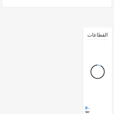
طاعات
FY17 -
Other