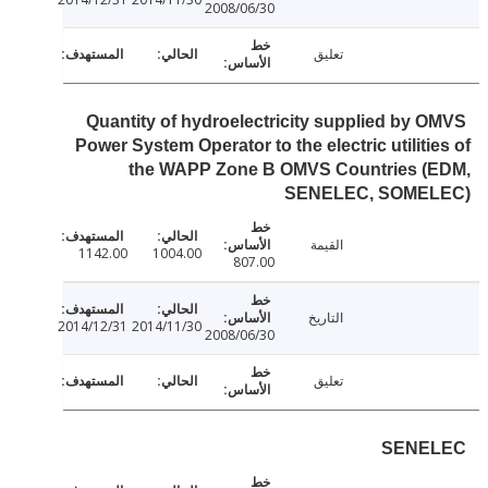
2008/06/30
تعليق
Quantity of hydroelectricity supplied by 
Power System Operator to the electric utiliti
the WAPP Zone B OMVS Countries (
SENELEC, SOME
القيمة
1142.00
1004.00
807.00
التاريخ
2014/12/31
2014/11/30
2008/06/30
تعليق
SENE