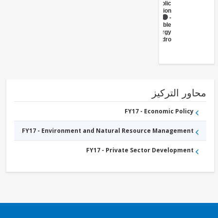
Public
Administration
FY17 -
Renewable
Energy
Hydro
ور التركيز
FY17 - Economic Policy
FY17 - Environment and Natural Resource Management
FY17 - Private Sector Development