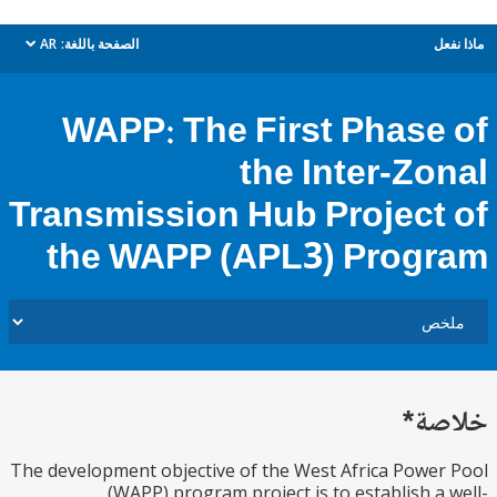
ل
الصفحة باللغة:
AR
dropdown
WAPP: The First Phase
the Inter-Zo
Transmission Hub Project
the WAPP (APL3) Prog
ة*
The development objective of the West Africa Powe
(WAPP) program project is to establish a