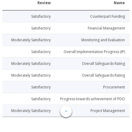
Date
Review
N
018-12-31
Satisfactory
Counterpart Fu
018-12-31
Satisfactory
Financial Manage
018-12-31
Moderately Satisfactory
Monitoring and Evalu
018-12-31
Satisfactory
Overall Implementation Progress
018-12-31
Moderately Satisfactory
Overall Safeguards R
018-12-31
Moderately Satisfactory
Overall Safeguards R
018-12-31
Satisfactory
Procure
018-12-31
Satisfactory
Progress towards achievement of
018-12-31
Moderately Satisfactory
Project Manage