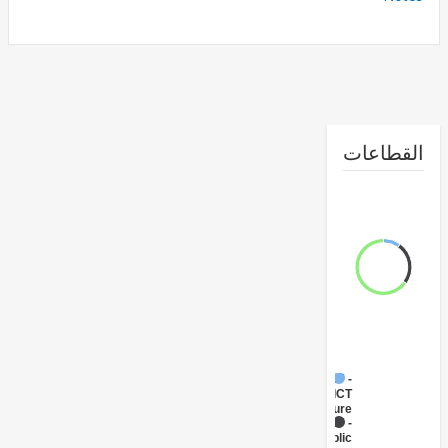
طاعات
FY17 -
ICT
Infrastructure
FY17 -
Public