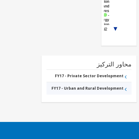
Administration
- Energy and
Extractives
FY17 -
Energy
Transmission
1/2
and
Distribution
ور التركيز
FY17 - Private Sector Development
FY17 - Urban and Rural Development