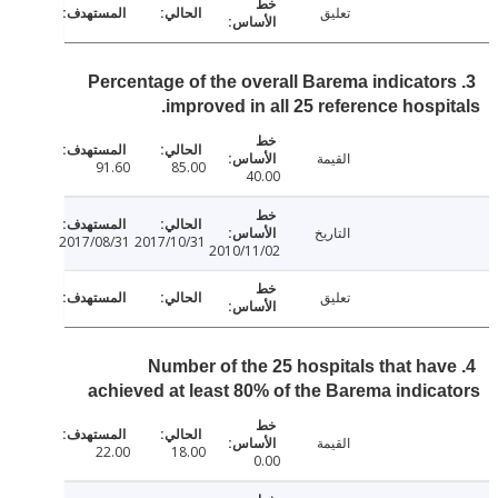
تعليق
3. Percentage of the overall Barema indicato
improved in all 25 reference hospi
القيمة
91.60
85.00
40.00
التاريخ
2017/08/31
2017/10/31
2010/11/02
تعليق
4. Number of the 25 hospitals that ha
achieved at least 80% of the Barema indic
القيمة
22.00
18.00
0.00