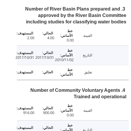
3. Number of River Basin Plans prepared a
approved by the River Basin Comm
including studies for classifying water b
القيمة
2.00
4.00
0.00
التاريخ
2017/10/31
2017/10/31
2010/11/02
تعليق
4. Number of Community Voluntary Agen
Trained and operat
القيمة
916.00
900.00
0.00
التاريخ