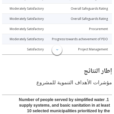
017-10-30
Moderately Satisfactory
Overall Safeguards R
017-10-30
Moderately Satisfactory
Overall Safeguards R
017-10-30
Moderately Satisfactory
Procure
017-10-30
Moderately Satisfactory
Progress towards achievement of
017-10-30
Satisfactory
Project Manage
النتائج
ت الأهداف التنموية للمشروع
1. Number of people served by simplified wat
supply systems, and basic sanitation in at 
10 selected municipalities prioritized b