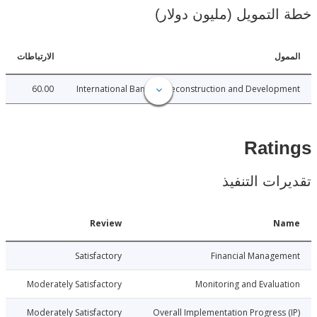
لتمويل (مليون دولار)
ل
الارتباطات
60.00
International Bank for Reconstruction and Develo
Rat
ات التنفيذ
Date
Review
N
017-10-30
Satisfactory
Financial Manage
017-10-30
Moderately Satisfactory
Monitoring and Evalu
017-10-30
Moderately Satisfactory
Overall Implementation Progress