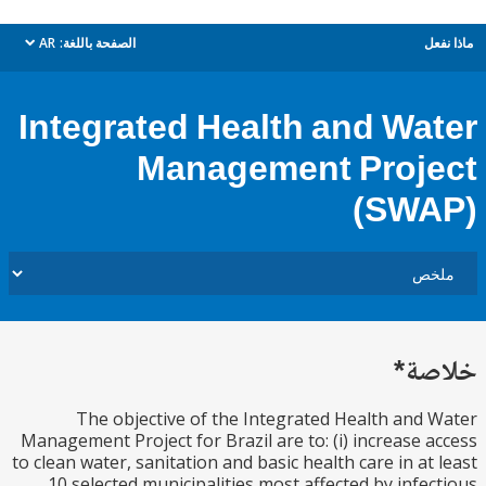
ل
الصفحة باللغة:
AR
dropdown
Integrated Health and Wa
Management Proj
(SW
ة*
The objective of the Integrated Health and
Management Project for Brazil are to: (i) increase 
to clean water, sanitation and basic health care in at
10 selected municipalities most affected by infe