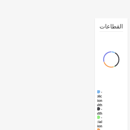
طاعات
FY17 -
Public
Administration
- Health
FY17 -
Health
FY17 -
Social
Protection