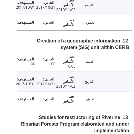
التاريخ
2017/10/31
2017/10/31
2010/11/02
تعليق
12. Creation of a geographic informatio
system (SIG) unit within
القيمة
1.00
1.00
0.00
التاريخ
2017/10/31
2017/10/31
2010/11/02
تعليق
13. Studies for restructuring of Riverin
Riparian Forests Program elaborated and 
implementa