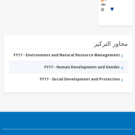
FY17 -
Public
Administration
1/3
- Water,
Sanitation and
Waste
Management
FY17 -
Other
Water
ور التركيز
Supply,
Sanitation
and
FY17 - Environment and Natural Resource Management
Waste
Management
FY17 - Human Development and Gender
FY17 - Social Development and Protection