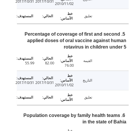
2017/10/31
2017/10/31
2010/11/02
تعليق
5. Percentage of coverage of first and seco
applied doses of oral vaccine against 
rotavirus in children un
القيمة
55.99
82.00
76.00
التاريخ
2017/10/31
2017/10/31
2010/11/02
تعليق
6. Population coverage by family health tea
in the state of 