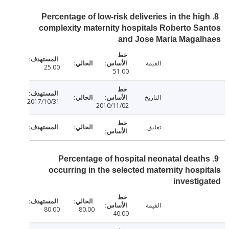
8. Percentage of low-risk deliveries in the hi
complexity maternity hospitals Roberto S
and Jose Maria Magal
القيمة
25.00
51.00
التاريخ
2017/10/31
2010/11/02
تعليق
9. Percentage of hospital neonatal deat
occurring in the selected maternity hosp
investi
القيمة
80.00
80.00
40.00