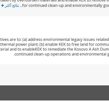
 taken by overburden materials and enable KEK to remove Ko
for continued clean-up and environmentally good
نتائج أكثر
tives are to: (a) address environmental legacy issues relat
thermal power plant; (b) enable KEK to free land for comm
erial and to enableKEK to remediate the Kosovo A Ash Dum
continued clean-up operations and environmental go