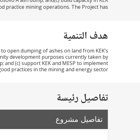
sovo A ash dump; and(c) build capacity in KEK
 practice mining operations. The Project has...
هدف التنمية
ed to open dumping of ashes on land from KEK’s
unity development purposes currently taken by
p; and (c) support KEK and MESP to implement
od practices in the mining and energy sector.
تفاصيل رئيسة
تفاصيل مشروع