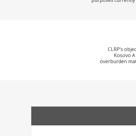
purposes currently
CLRP’s objec
Kosovo A 
overburden mat