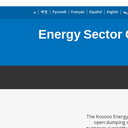
بية
English
Español
Français
Русский
中文
Energy Sector 
The Kosovo Energy 
open dumping of