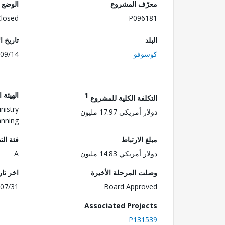
معرّف المشروع
الوضع
Closed
P096181
البلد
تاريخ ا
كوسوفو
09/14
1
الهيئة 
التكلفة الكلية للمشروع
nistry
دولار أمريكي 17.97 مليون
anning
مبلغ الارتباط
فئة الت
دولار أمريكي 14.83 مليون
A
وصلت المرحلة الأخيرة
اخر تا
07/31
Board Approved
Associated Projects
P131539