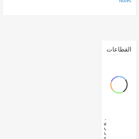
No
طاعات
FY17 -
Agricultural
Extension,
Research,
and Other