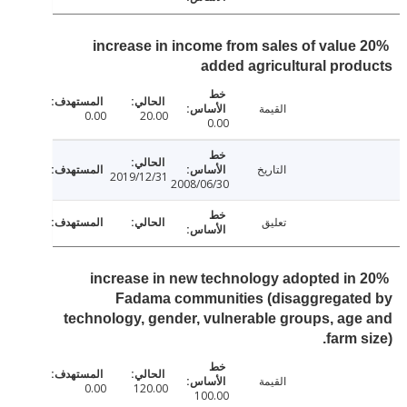
20% increase in income from sales of value
added agricultural pro
القيمة
0.00
20.00
0.00
التاريخ
2019/12/31
2008/06/30
تعليق
20% increase in new technology adopted in
Fadama communities (disaggregate
technology, gender, vulnerable groups, ag
farm s
القيمة
0.00
120.00
100.00