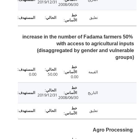
2019/12/31
2008/06/30
تعليق
50% increase in the number of Fadama farmers
with access to agricultural i
(disaggregated by gender and vulne
gro
القيمة
0.00
50.00
0.00
التاريخ
2019/12/31
2008/06/30
تعليق
Agro Proces