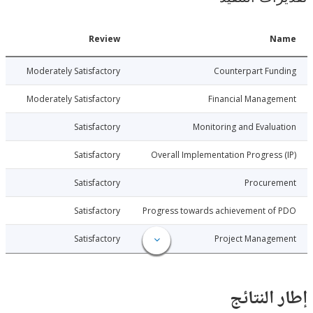
Date
Review
N
020-02-12
Moderately Satisfactory
Counterpart Fu
020-02-12
Moderately Satisfactory
Financial Manage
020-02-12
Satisfactory
Monitoring and Evalu
020-02-12
Satisfactory
Overall Implementation Progress
020-02-12
Satisfactory
Procure
020-02-12
Satisfactory
Progress towards achievement of
020-02-12
Satisfactory
Project Manage
النتائج