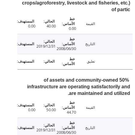
crops/agroforestry, livestock and fisheries, 
of p
القيمة
0.00
40.00
0.00
التاريخ
2019/12/31
2008/06/30
تعليق
50% of assets and community-owned
infrastructure are operating satisfactoril
are maintained and util
القيمة
0.00
50.00
44.70
التاريخ
2019/12/31
2008/06/30