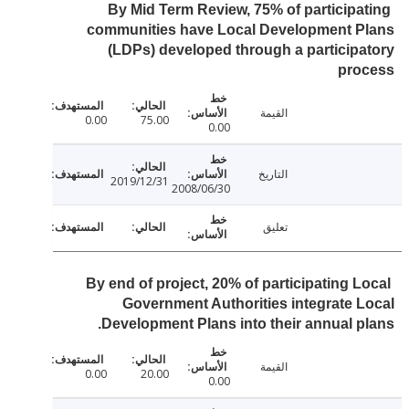
By Mid Term Review, 75% of participa
communities have Local Development P
(LDPs) developed through a particip
pro
القيمة
0.00
75.00
0.00
التاريخ
2019/12/31
2008/06/30
تعليق
By end of project, 20% of participating L
Government Authorities integrate 
Development Plans into their annual p
القيمة
0.00
20.00
0.00