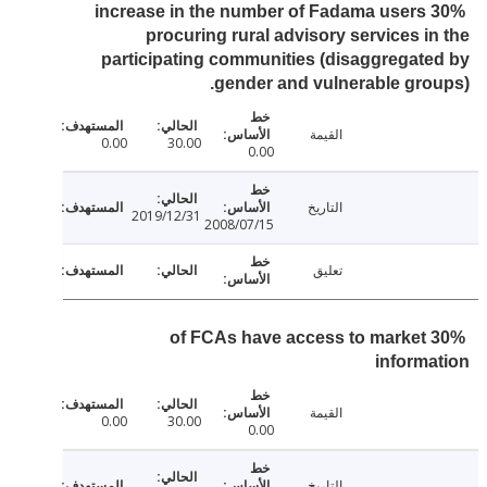
30% increase in the number of Fadama users
procuring rural advisory services i
participating communities (disaggregat
gender and vulnerable gro
القيمة
0.00
30.00
0.00
التاريخ
2019/12/31
2008/07/15
تعليق
30% of FCAs have access to market
inform
القيمة
0.00
30.00
0.00
التاريخ