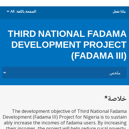
ل
الصفحة باللغة:
AR
dropdown
THIRD NATIONAL FAD
DEVELOPMENT PROJE
(FADAMA I
ة*
The development objective of Third National 
Development (Fadama III) Project for Nigeria is to s
ably increase the incomes of fadama users. By incr
their incomes, the project will help reduce rural po