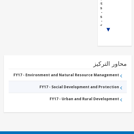
Support
Activities
FY17 -
Crops
FY17 -
Other
1/3
Agriculture,
Fishing and
Forestry
FY17 -
Social
Protection
FY17 -
Agricultural
ور التركيز
markets,
commercialization
and agri-business
FY17 - Environment and Natural Resource Management
FY17 - Social Development and Protection
FY17 - Urban and Rural Development