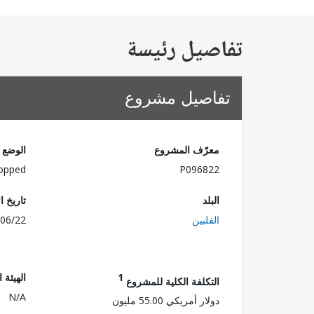
تفاصيل رئيسة
تفاصيل مشروع
معرّف المشروع
الوضع
opped
P096822
البلد
تاريخ ا
الفلبين
06/22
1
الهيئة 
التكلفة الكلية للمشروع
N/A
دولار أمريكي 55.00 مليون