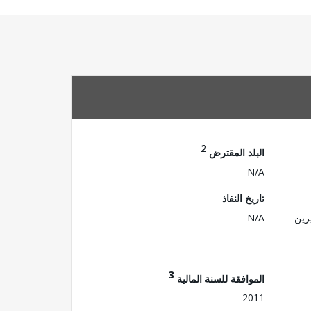
2
البلد المقترض
N/A
تاريخ النفاذ
رين
N/A
3
الموافقة للسنة المالية
2011