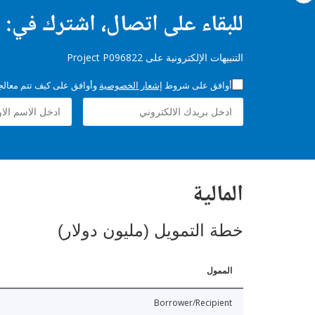
للبقاء على اتصال، اشترك في:
التنبيهات الإلكترونية على Project P096822
أوافق على شروط
إشعار الخصوصية
وأوافق على كيف تتم معالجة 
المالية
خطة التمويل (مليون دولار)
الممول
Borrower/Recipient