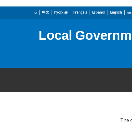
بية
English
Español
Français
Русский
中文
Local Governme
(formerly Lo