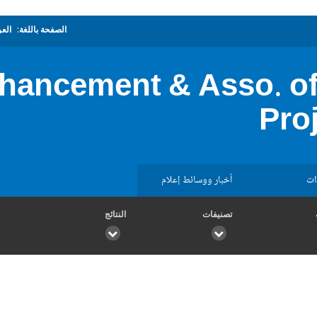
الصفحة باللغة:
العر
hancement & Asso. of
Pro
ات
أخبار ووسائط إعلام
تصنيفات
النتائج