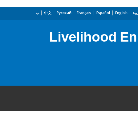
بية
English
Español
Français
Русский
中文
Livelihood En