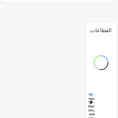
طاعات
FY17 -
Crops
FY17 -
Other
Agriculture,
Fishing and