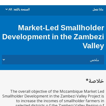
ل
الصفحة باللغة:
AR
dropdown
Market-Led Smallhol
Development in the Zamb
Val
ة*
The overall objective of the Mozambique Mark
Smallholder Development in the Zambezi Valley Proj
to increase the incomes of smallholder farm
selected districts o f the Zambezi Valley Regi