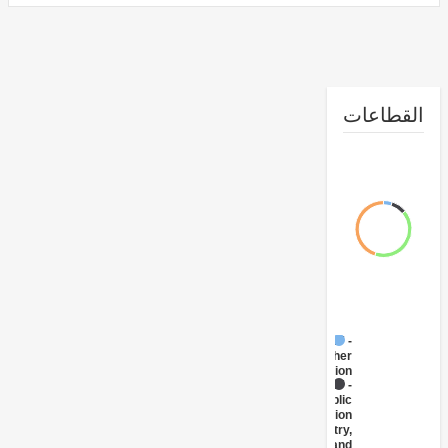
طاعات
FY17 -
Other
Education
FY17 -
Public
Administration
- Industry,
Trade and