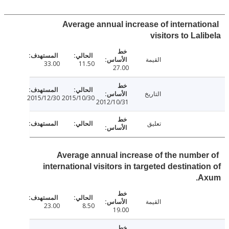
Average annual increase of internati
visitors to Lal
القيمة
33.00
11.50
27.00
التاريخ
2015/12/30
2015/10/30
2012/10/31
تعليق
Average annual increase of the numbe
international visitors in targeted destinati
A
القيمة
23.00
8.50
19.00