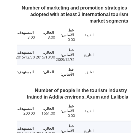
Number of marketing and promotion strate
adopted with at least 3 international to
market segm
القيمة
3.00
3.00
0.00
التاريخ
2015/12/30
2015/10/30
2009/12/31
تعليق
Number of people in the tourism indu
trained in Addis/ environs, Axum and Lal
القيمة
200.00
1661.00
0.00
التاريخ