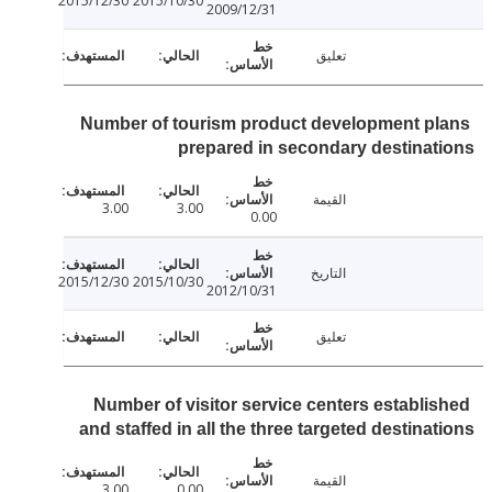
2015/12/30
2015/10/30
2009/12/31
تعليق
Number of tourism product development p
prepared in secondary destina
القيمة
3.00
3.00
0.00
التاريخ
2015/12/30
2015/10/30
2012/10/31
تعليق
Number of visitor service centers establi
and staffed in all the three targeted destina
القيمة
3.00
0.00