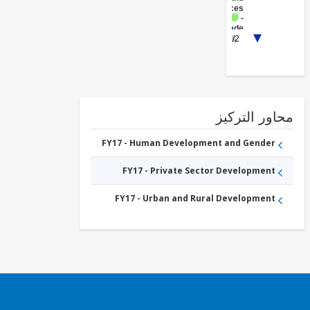
Services
FY17 -
Trade
FY17 -
1/2
Other
Industry,
Trade
and
Services
ور التركيز
FY17 - Human Development and Gender
FY17 - Private Sector Development
FY17 - Urban and Rural Development