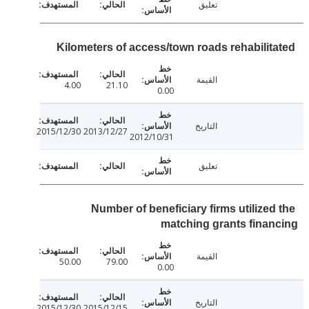
تعليق
Kilometers of access/town roads rehabilit
القيمة
4.00
21.10
0.00
التاريخ
2015/12/30
2013/12/27
2012/10/31
تعليق
Number of beneficiary firms utilized
matching grants fina
القيمة
50.00
79.00
0.00
التاريخ
2015/12/30
2015/12/15