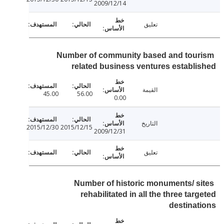
2009/12/14
تعليق
Number of community based and tou
related business ventures establ
القيمة
45.00
56.00
0.00
التاريخ
2015/12/30
2015/12/15
2009/12/31
تعليق
Number of historic monuments/ s
rehabilitated in all the three tar
destina