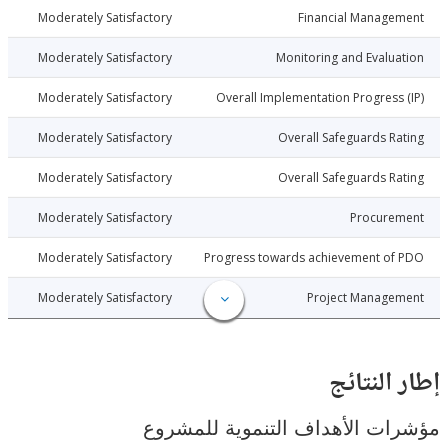
015-12-21
Moderately Satisfactory
Financial Manage
015-12-21
Moderately Satisfactory
Monitoring and Evalu
015-12-21
Moderately Satisfactory
Overall Implementation Progress
015-12-21
Moderately Satisfactory
Overall Safeguards R
015-12-21
Moderately Satisfactory
Overall Safeguards R
015-12-21
Moderately Satisfactory
Procure
015-12-21
Moderately Satisfactory
Progress towards achievement of
015-12-21
Moderately Satisfactory
Project Manage
النتائج
ت الأهداف التنموية للمشروع