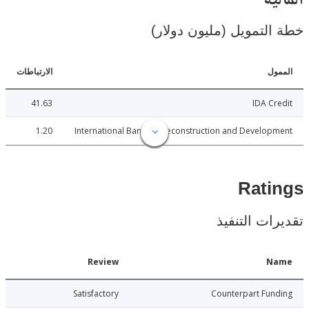
ية
لتمويل (مليون دولار)
ل
الارتباطات
41.63
IDA C
1.20
International Bank for Reconstruction and Develo
Rat
ات التنفيذ
Date
Review
N
015-12-21
Satisfactory
Counterpart Fu