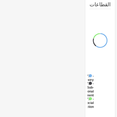
طاعات
FY17 -
Forestry
FY17 -
Sub-
National
Government
FY17 -
Social
Protection