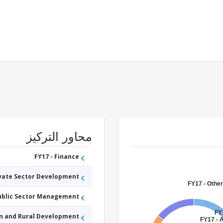
محاور التركيز
FY17 - Finance
ivate Sector Development
FY17 - Other
Public Sector Management
FY
an and Rural Development
FY17 - A