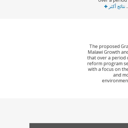
over a period
نتائج أكثر
The proposed Gran
Malawi Growth and
that over a period
reform program sele
with a focus on the
and mor
environment