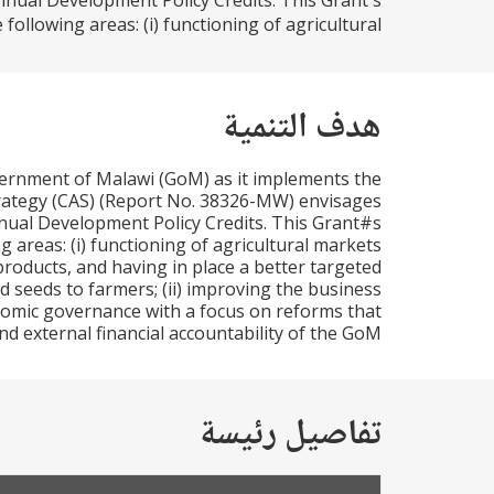
annual Development Policy Credits. This Grant's
lowing areas: (i) functioning of agricultural...
هدف التنمية
vernment of Malawi (GoM) as it implements the
ategy (CAS) (Report No. 38326-MW) envisages
nnual Development Policy Credits. This Grant#s
 areas: (i) functioning of agricultural markets
 products, and having in place a better targeted
nd seeds to farmers; (ii) improving the business
nomic governance with a focus on reforms that
 external financial accountability of the GoM.
تفاصيل رئيسة