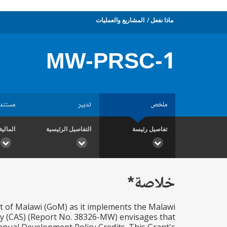
ماذا نفعل
المشاريع والعمليات
MW-PRSC-1
ملخص
تدبير
مستند
تفاصيل رئيسة
التفاصيل الرئيسية
المالية
خلاصة*
t of Malawi (GoM) as it implements the Malawi
y (CAS) (Report No. 38326-MW) envisages that