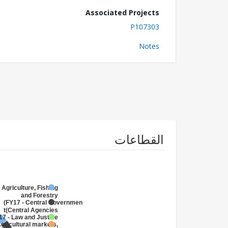
Associated Projects
P107303
Notes
القطاعات
 Agriculture, Fishing
and Forestry
FY17 - Central Government
(Central Agencies
)
17 - Law and Justice
gricultural markets,