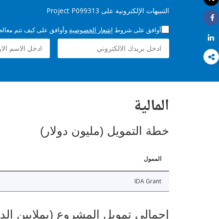
طباعة
التنبيهات الإلكترونية على Project P099313
Share
أوافق على شروط
إشعار الخصوصية
وأوافق على كيف تتم معالجة 
Share
المالية
خطة التمويل (مليون دولار)
الممول
IDA Grant
إجمالي تمويل المشروع (بملايين الد