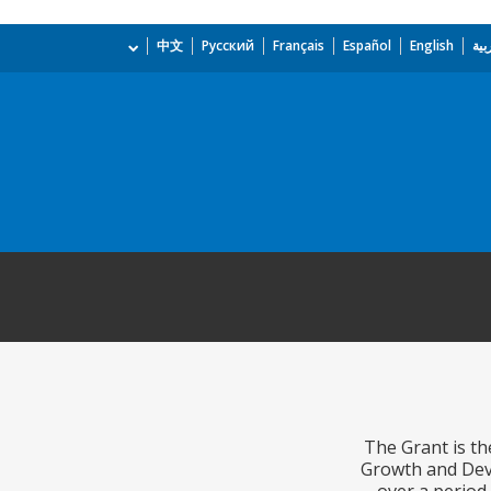
بية
English
Español
Français
Русский
中文
The Grant is th
Growth and Dev