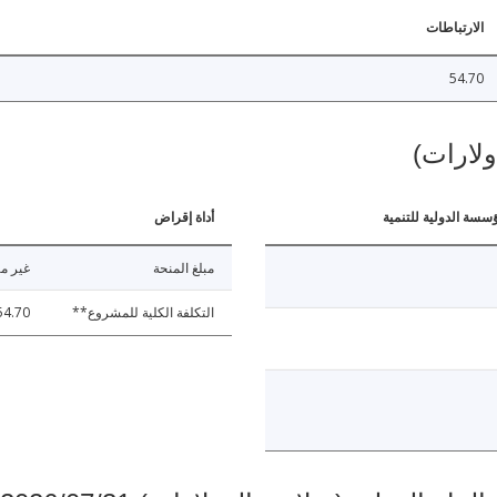
الارتباطات
54.70
ولارات)
ؤسسة الدولية للتنمية
أداة إقراض
مبلغ المنحة
غير مت
التكلفة الكلية للمشروع**
54.70