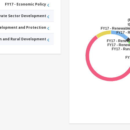
FY17 - Economic Policy
ivate Sector Development
F
velopment and Protection
FY17 - Renewabl
FY17 - 
an and Rural Development
FY17 - Renew
FY17 - Renew
FY17 - Rur
FY