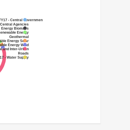
Y17 - Central Government
(Central Agencies
)
e Energy Biomass
Renewable Energy
Geothermal
able Energy Solar
able Energy Wind
al and Inter-Urban
Roads
17 - Water Supply