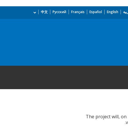
بية
English
Español
Français
Русский
中文
The project will, o
v