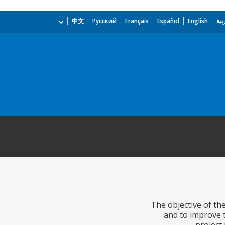
بية
English
Español
Français
Русский
中文
The objective of th
and to improve 