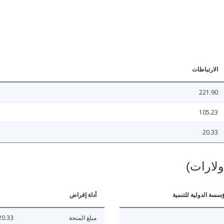
الارتباطات
221.90
105.23
20.33
ولارات)
ؤسسة الدولية للتنمية
أداة إقراض
مبلغ المنحة
20.33