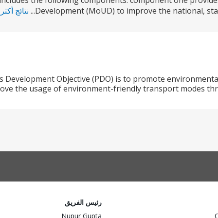
 includes the following components: component one provides
Development (MoUD) to improve the national, state 
نتائج أكثر
’s Development Objective (PDO) is to promote environmentall
ove the usage of environment-friendly transport modes thro
رئيس الفريق
Nupur Gupta