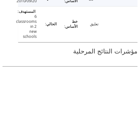
2010/09/20
6
classrooms
تعليق
in 2
new
schools
ت النتائج المرحلية