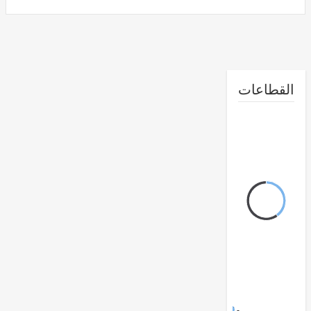
طاعات
FY17 -