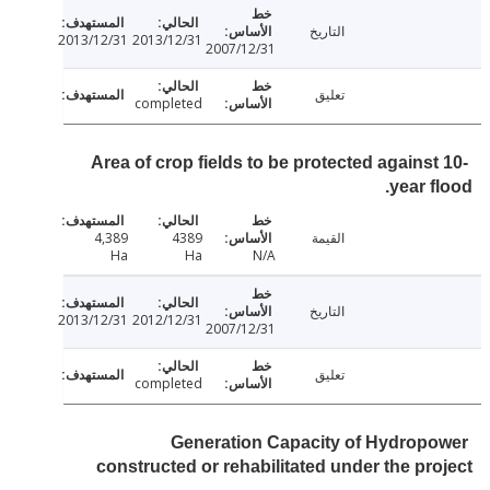
التاريخ
2013/12/31
2013/12/31
2007/12/31
تعليق
completed
Area of crop fields to be protected against
year f
القيمة
4389
4,389
Ha
Ha
N/A
التاريخ
2013/12/31
2012/12/31
2007/12/31
تعليق
completed
Generation Capacity of Hydrop
constructed or rehabilitated under the pr