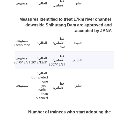
تعليق
Measures identified to treat 17km river cha
downside Shihutang Dam are approved
accepted by J
القيمة
Completed
N/A
التاريخ
2010/12/31
2012/12/31
2007/12/31
Completed
one
تعليق
year
earlier
than
planned.
Number of trainees who start adopting