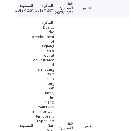
التاريخ
2013/12/31
2013/12/31
2007/12/31
Due to
the
development
of
Xiajiang
ship
lock at
downstream
of
shihutang
ship
lock
along
Gan
River,
the
inland
waterway
transportwas
temporally
suspended
تعليق
in Gan
River