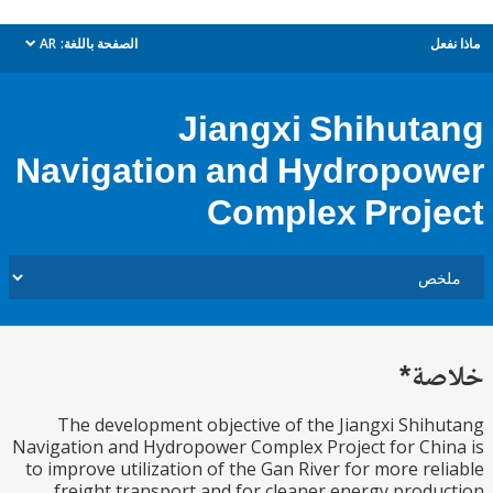
ل
الصفحة باللغة:
AR
dropdown
Jiangxi Shihut
Navigation and Hydropo
Complex Proj
ة*
The development objective of the Jiangxi Shi
Navigation and Hydropower Complex Project for Ch
to improve utilization of the Gan River for more re
freight transport and for cleaner energy prod