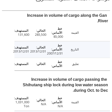
Increase in volume of cargo along the
R
القيمة
131,600
285,500
85,000
التاريخ
2013/12/31
2013/12/31
2007/12/31
تعليق
Increase in volume of cargo passing
Shihutang ship lock during low water s
during Oct. to
القيمة
1,031,000
N/A
Ton
N/A