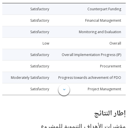
014-06-24
Satisfactory
Counterpart Fu
014-06-24
Satisfactory
Financial Manage
014-06-24
Satisfactory
Monitoring and Evalu
014-06-24
Low
Ov
014-06-24
Satisfactory
Overall Implementation Progress
014-06-24
Satisfactory
Procure
014-06-24
Moderately Satisfactory
Progress towards achievement of
014-06-24
Satisfactory
Project Manage
النتائج
ت الأهداف التنموية للمشروع