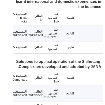
learnt international and domestic experienc
the busi
القيمة
182 in
184
total
N/A
التاريخ
2012/12/31
2013/12/31
2007/12/31
تعليق
Solutions to optimal operation of the Shihu
Complex are developed and adopted by J
القيمة
Completed
N/A
التاريخ
2012/12/31
2012/04/30
2007/12/31