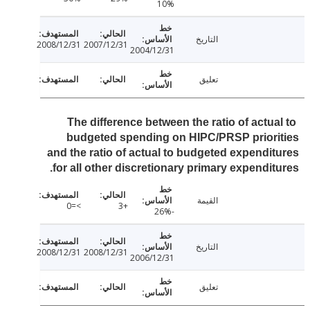
10%
التاريخ
2008/12/31
2007/12/31
2004/12/31
تعليق
The difference between the ratio of actua
budgeted spending on HIPC/PRSP prior
and the ratio of actual to budgeted expendi
for all other discretionary primary expendit
القيمة
>=0
+3
-26%
التاريخ
2008/12/31
2008/12/31
2006/12/31
تعليق