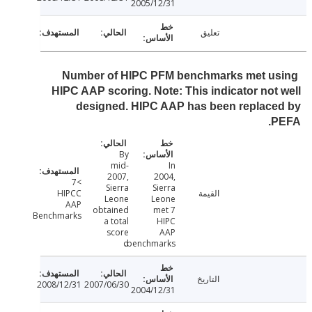
2005/12/31
تعليق
Number of HIPC PFM benchmarks met u
HIPC AAP scoring. Note: This indicator not
designed. HIPC AAP has been replace
P
By
mid-
In
2007,
2004,
>7
Sierra
Sierra
القيمة
HIPCC
Leone
Leone
AAP
obtained
met 7
Benchmarks
a total
HIPC
score
AAP
o
benchmarks.
التاريخ
2008/12/31
2007/06/30
2004/12/31