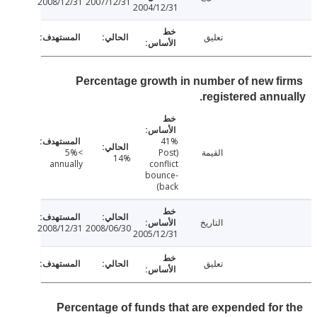
2008/12/31
2007/12/31
2004/12/31
تعليق
Percentage growth in number of new f
registered annu
41%
القيمة
(Post
>5%
14%
annually
conflict
bounce-
back)
التاريخ
2008/12/31
2008/06/30
2005/12/31
تعليق
Percentage of funds that are expended for