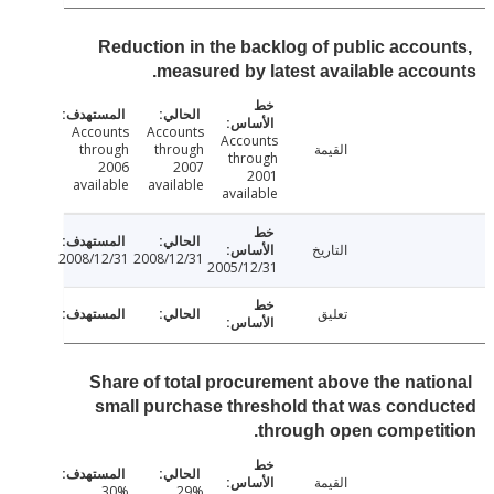
Reduction in the backlog of public accou
measured by latest available acco
Accounts
Accounts
Accounts
القيمة
through
through
through
2006
2007
2001
available
available
available
التاريخ
2008/12/31
2008/12/31
2005/12/31
تعليق
Share of total procurement above the nati
small purchase threshold that was cond
through open competi
القيمة
30%
29%