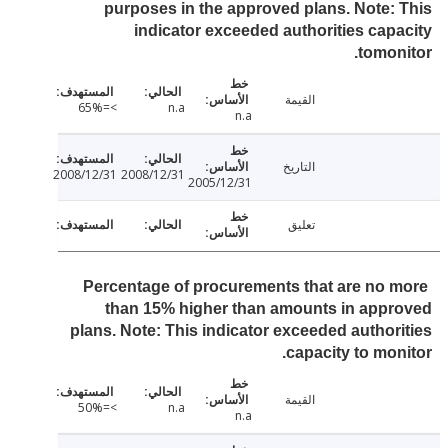
purposes in the approved plans. Note:
indicator exceeded authorities cap
tomon
القيمة
>=65%
n.a
n.a
التاريخ
2008/12/31
2008/12/31
2005/12/31
تعليق
Percentage of procurements that are no 
than 15% higher than amounts in app
plans. Note: This indicator exceeded author
capacity to mon
القيمة
>=50%
n.a
n.a