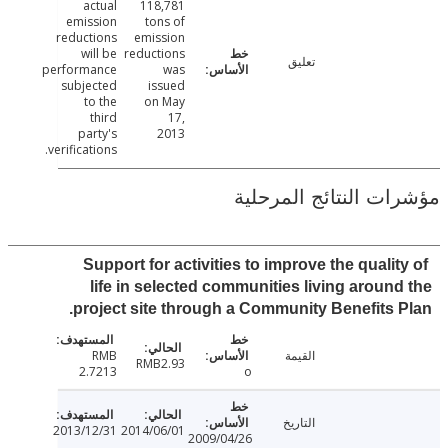
actual
118,781
emission
tons of
reductions
emission
will be
reductions
تعليق
performance
was
subjected
issued
to the
on May
third
17,
party's
2013
verifications.
ت النتائج المرحلية
Support for activities to improve the quali
life in selected communities living aroun
project site through a Community Benefits 
القيمة
RMB
RMB2.93
2.7213
o
التاريخ
2013/12/31
2014/06/01
2009/04/26