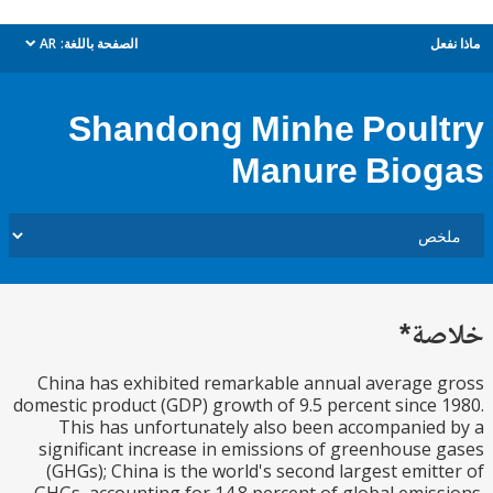
ل
الصفحة باللغة:
AR
dropdown
Shandong Minhe Poul
Manure Bio
ة*
China has exhibited remarkable annual average
domestic product (GDP) growth of 9.5 percent since
This has unfortunately also been accompanie
significant increase in emissions of greenhouse
(GHGs); China is the world's second largest emit