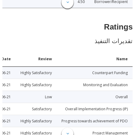
4.50
Borrower/Reci
Rat
ات التنفيذ
Date
Review
N
2014-06-21
Highly Satisfactory
Counterpart Fu
2014-06-21
Highly Satisfactory
Monitoring and Evalu
2014-06-21
Low
Ov
2014-06-21
Satisfactory
Overall Implementation Progress
2014-06-21
Highly Satisfactory
Progress towards achievement of
2014-06-21
Highly Satisfactory
Project Manage