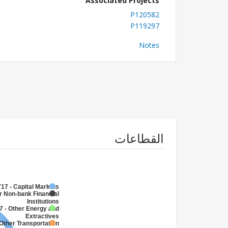
Associated Projects
P120582
P119297
Notes
القطاعات
17 - Capital Markets
r Non-bank Financial
Institutions
7 - Other Energy and
Extractives
Other Transportation