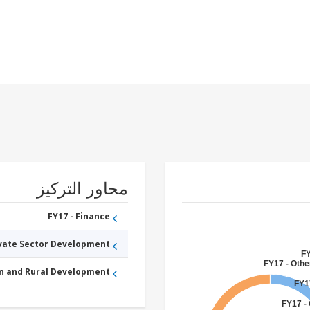
محاور التركيز
FY17 - Finance
ivate Sector Development
FY
FY17 - Othe
an and Rural Development
FY1
FY17 - 