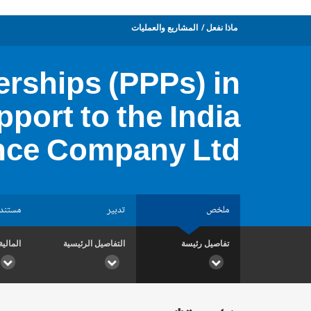
ماذا نفعل
المشاريع والعمليات
erships (PPPs) in
port to the India
ance Company Ltd
ملخص
تدبير
مستند
تفاصيل رئيسة
التفاصيل الرئيسية
المالية