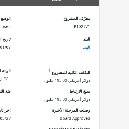
معرّف المشروع
الوضع
Closed
P102771
البلد
تاريخ ا
الهند
01/09
1
الهيئة 
التكلفة الكلية للمشروع
,IIFCL
دولار أمريكي 195.00 مليون
مبلغ الارتباط
فئة الت
دولار أمريكي 195.00 مليون
F
وصلت المرحلة الأخيرة
اخر تا
05/27
Board Approved