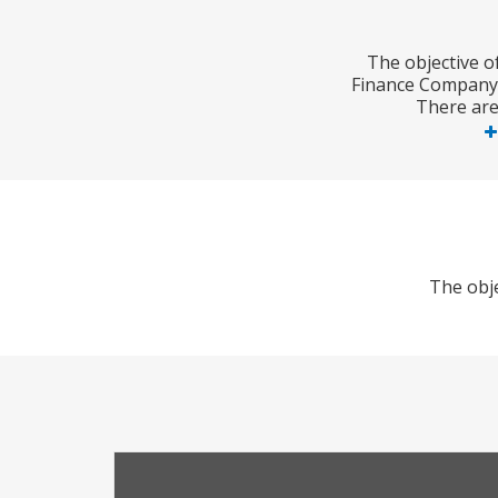
The objective o
Finance Company Li
There are
The obje