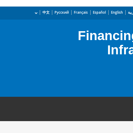
بية
English
Español
Français
Русский
中文
Financin
Infr