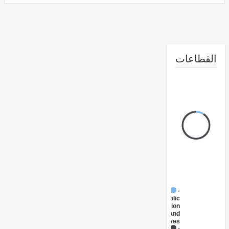
طاعات
FY17 -
Public
Administration
- Energy and
Extractives
FY17 -