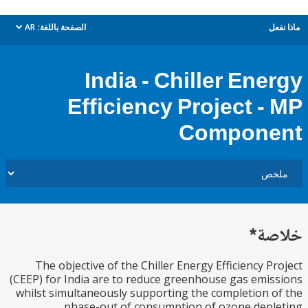
ل
الصفحة باللغة:
AR
dropdown
India - Chiller Ene
Efficiency Project -
Compon
ة*
The objective of the Chiller Energy Efficiency P
(CEEP) for India are to reduce greenhouse gas emi
whilst simultaneously supporting the completion 
phase-out of consumption of ozone dep